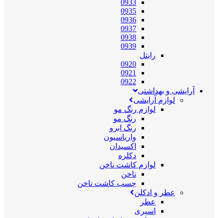
0933
0935
0936
0937
0938
0939
رایتل
0920
0921
0922
آرایشی و بهداشتی
لوازم آرایشی
لوازم رنگ مو
رنگ مو
رنگ ابرو
واریاسیون
اکسیدان
دکلره
لوازم کاشت ناخن
ناخن
چسب کاشت ناخن
عطر و ادکلن
عطر
اسپری