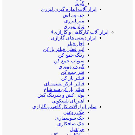
گونیا
ابزار آلات اندازه گیری لیزری
جی پی اس
متر لیزری
تراز لیزری
ابزار آلات کارگاهی و گاراژی
ابزار دستی های گاراژی
آچار فیلر
انبر قفلی فیلتر بازکن
رینگ جمع کن
سوپاپ جمع کن
گیره رومیزی
فنر جمع کن
فیلتر باز کن
فیلتر بازکن تسمه ای
فیلتر باز کن سه شاخ
پولی کش و بلبرینگ کش
آهنربای تلسکوپی
سایر ابزارآلات کارگاهی و گاراژی
جک روغنی
جک سوسماری
جک صافکاری
جرثقیل