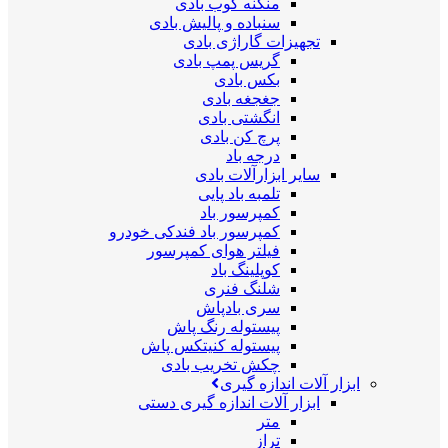
منگنه کوب بادی
سنباده و پالیش بادی
تجهیزات گاراژی بادی
گریس پمپ بادی
بکس بادی
جغجغه بادی
انگشتی بادی
پرچ کن بادی
درجه باد
سایر ابزارآلات بادی
تلمبه باد پایی
کمپرسور باد
کمپرسور باد فندکی خودرو
فیلتر هوای کمپرسور
کوپلینگ باد
شلنگ فنری
سری بادپاش
پیستوله رنگ پاش
پیستوله کنیتکس پاش
چکش تخریب بادی
ابزار آلات اندازه گیری
ابزار آلات اندازه گیری دستی
متر
تراز