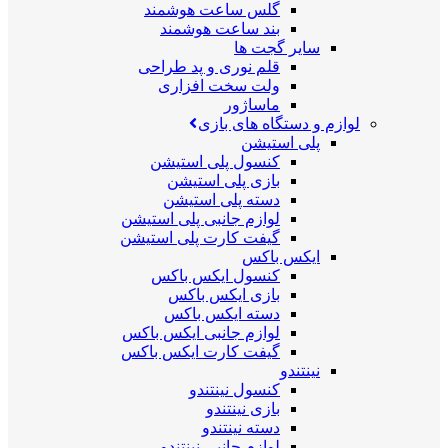
گلس ساعت هوشمند
بند ساعت هوشمند
سایر گجت ها
قلم نوری و پد طراحی
ولت سخت افزاری
ماساژور
لوازم و دستگاه های بازی
پلی استیشن
کنسول پلی استیشن
بازی پلی استیشن
دسته پلی استیشن
لوازم جانبی پلی استیشن
گیفت کارت پلی استیشن
ایکس باکس
کنسول ایکس باکس
بازی ایکس باکس
دسته ایکس باکس
لوازم جانبی ایکس باکس
گیفت کارت ایکس باکس
نینتندو
کنسول نینتندو
بازی نینتندو
دسته نینتندو
لوازم جانبی نینتندو