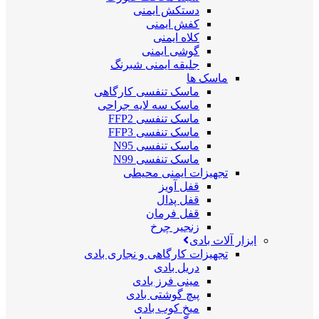
دستکش ایمنی
کفش ایمنی
کلاه ایمنی
گوشی ایمنی
جلیقه ایمنی شبرنگ
ماسک ها
ماسک تنفسی کارگاهی
ماسک سه لایه جراحی
ماسک تنفسی FFP2
ماسک تنفسی FFP3
ماسک تنفسی N95
ماسک تنفسی N99
تجهیزات ایمنی محیطی
قفل آویز
قفل پدال
قفل فرمان
زنجیر چرخ
ابزار آلات بادی
تجهیزات کارگاهی و نجاری بادی
دریل بادی
مینی فرز بادی
پیچ گوشتی بادی
میخ کوب بادی