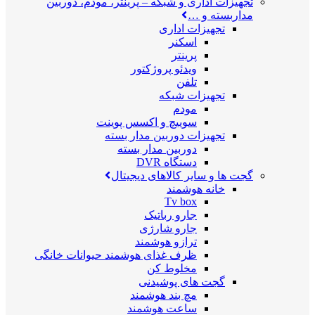
تجهیزات اداری و شبکه
–
پرینتر، مودم، دوربین
مداربسته و …
تجهیزات اداری
اسکنر
پرینتر
ویدئو پروژکتور
تلفن
تجهیزات شبکه
مودم
سوییچ و اکسس پوینت
تجهیزات دوربین مدار بسته
دوربین مدار بسته
دستگاه DVR
گجت ها و سایر کالاهای دیجیتال
خانه هوشمند
Tv box
جارو رباتیک
جارو شارژی
ترازو هوشمند
ظرف غذای هوشمند حیوانات خانگی
مخلوط کن
گجت های پوشیدنی
مچ بند هوشمند
ساعت هوشمند