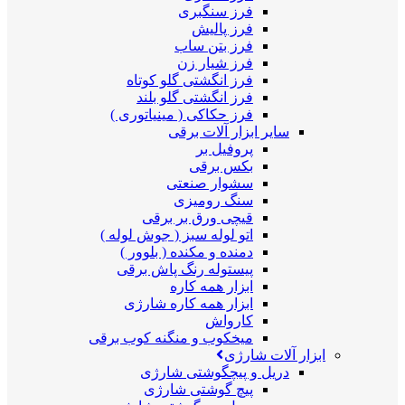
فرز سنگبری
فرز پالیش
فرز بتن ساب
فرز شیار زن
فرز انگشتی گلو کوتاه
فرز انگشتی گلو بلند
فرز حکاکی ( مینیاتوری )
سایر ابزار آلات برقی
پروفیل بر
بکس برقی
سشوار صنعتی
سنگ رومیزی
قیچی ورق بر برقی
اتو لوله سبز ( جوش لوله )
دمنده و مکنده ( بلوور )
پیستوله رنگ پاش برقی
ابزار همه کاره
ابزار همه کاره شارژی
کارواش
میخکوب و منگنه کوب برقی
ابزار آلات شارژی
دریل و پیچگوشتی شارژی
پیچ گوشتی شارژی