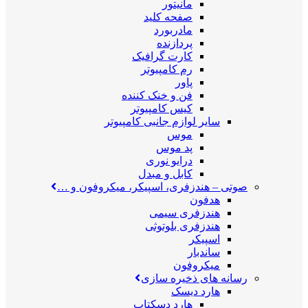
مانیتور
صفحه کلید
مادربورد
پردازنده
کارت گرافیک
رم کامپیوتر
پاور
فن و خنک کننده
کیس کامپیوتر
سایر لوازم جانبی کامپیوتر
موس
پد موس
درایو نوری
کابل و مبدل
صوتی
–
هندزفری، اسپیکر، میکروفون و …
هدفون
هندزفری سیمی
هندزفری بلوتوثی
اسپیکر
ساندبار
میکروفون
رسانه های ذخیره سازی
هارد دیسک
هارد دسکتاپ