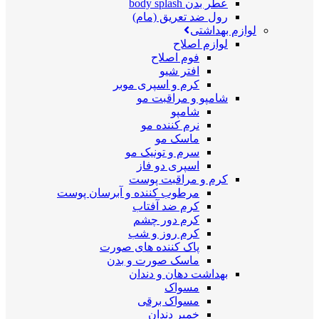
عطر بدن body splash
رول ضد تعریق (مام)
لوازم بهداشتی
لوازم اصلاح
فوم اصلاح
افتر شیو
کرم و اسپری موبر
شامپو و مراقبت مو
شامپو
نرم کننده مو
ماسک مو
سرم و تونیک مو
اسپری دو فاز
کرم و مراقبت پوست
مرطوب کننده و آبرسان پوست
کرم ضد آفتاب
کرم دور چشم
کرم روز و شب
پاک کننده های صورت
ماسک صورت و بدن
بهداشت دهان و دندان
مسواک
مسواک برقی
خمیر دندان