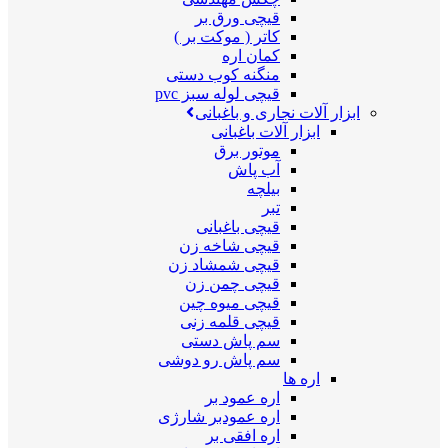
قیچی ورق بر
کاتر ( موکت بر )
کمان اره
منگنه کوب دستی
قیچی لوله سبز pvc
ابزار آلات نجاری و باغبانی
ابزار آلات باغبانی
موتور برق
آب پاش
بیلچه
تبر
قیچی باغبانی
قیچی شاخه زن
قیچی شمشاد زن
قیچی چمن زن
قیچی میوه چین
قیچی قلمه زنی
سم پاش دستی
سم پاش رو دوشی
اره ها
اره عمود بر
اره عمودبر شارژی
اره افقی بر