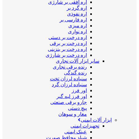
اره افقی بر شارژی
اره گرد بر
اره نفوذی
اره فارسی بر
اره میزی
اره نواری
اره درخت بر دستی
اره درخت بر برقی
اره درخت بر بنزینی
اره درخت بر شارژی
سایر ابزار آلات نجاری
رنده برقی نجاری
رنده گندگی
سنباده لرزان تخت
سنباده لرزان گرد
اور فرز
اور فرز لبه گیر
جارو برقی صنعتی
پیچ دستی
مغار و سوهان
ابزار آلات ایمنی
تجهیزات ایمنی
عینک ایمنی
شیلد محافظ صورت