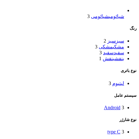
شیائومی
شیائومی
3
رنگ
سبز
سبز
2
مشکی
مشکی
3
سفید
سفید
3
بنفش
بنفش
1
نوع باتری
لیتیوم
3
سیستم عامل
Android
3
نوع شارژر
type C
3