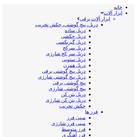
خانه
ابزار آلات
ابزار آلات برقی
دریل، پیچ گوشتی، چکش تخریب
دریل ساده
دریل چکشی
دریل گیربکسی
دریل سرکج
دریل سر کج شارژی
دریل ستونی
دریل همزن
دریل پیچ گوشتی برقی
دریل پیچ گوشتی شارژی
پیچ گوشتی برقی
پیچ گوشتی شارژی
دریل بتن کن
دریل بتن کن شارژی
چکش تخریب
فرز ها
مینی فرز
مینی فرز شارژی
فرز متوسط
فرز آهنگری