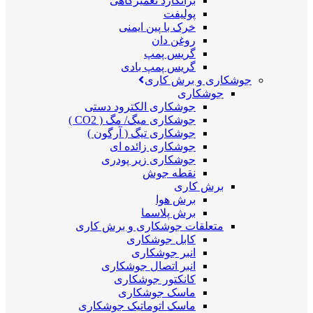
برانکارد تعمیرگاهی
پولیفت
خرک با پین ایمنی
روغن دان
گریس پمپ
گریس پمپ بادی
جوشکاری و برش کاری
جوشکاری
جوشکاری الکترود دستی
جوشکاری میگ/ مگ ( CO2 )
جوشکاری تیگ ( آرگون )
جوشکاری زائده ای
جوشکاری زیر پودری
نقطه جوش
برش کاری
برش هوا
برش پلاسما
متعلقات جوشکاری و برش کاری
کابل جوشکاری
انبر جوشکاری
انبر اتصال جوشکاری
کانکتور جوشکاری
ماسک جوشکاری
ماسک اتوماتیک جوشکاری