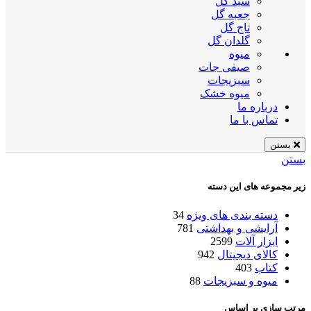
سبد گل
جعبه گل
تاج گل
گلدان گل
میوه
صیفی جات
سبزیجات
میوه خشک
درباره ما
تماس با ما
بستن
بستن
زیر مجموعه های این دسته
دسته بندی های ویژه
34
آرایشی و بهداشتی
781
ابزار آلات
2599
کالای دیجیتال
942
کتاب
403
میوه و سبزیجات
88
مرتب سازی بر اساس