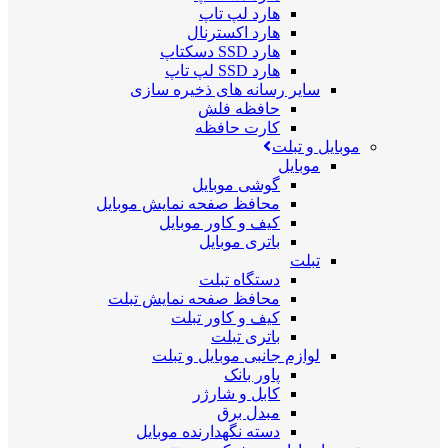
هارد لپ تاپ
هارد اکسترنال
هارد SSD دسکتاپ
هارد SSD لپ تاپ
سایر رسانه های ذخیره سازی
حافظه فلش
کارت حافظه
موبایل و تبلت
موبایل
گوشی موبایل
محافظ صفحه نمایش موبایل
کیف و کاور موبایل
باتری موبایل
تبلت
دستگاه تبلت
محافظ صفحه نمایش تبلت
کیف و کاور تبلت
باتری تبلت
لوازم جانبی موبایل و تبلت
پاور بانک
کابل و شارژر
مبدل برق
دسته نگهدارنده موبایل