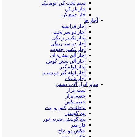
سیم لخت کن اتوماتیک
خار باز کن
خار جمع کن
آچار ها
آچار فرانسه
آچار دو سر تخت
آچار یکسر رینگی
آچار دو سر رینگی
آچار یکسر جغجغه
آچار آلن ستاره ای
آچار آلن شش گوش
آچار لوله گیر
آچار لوله گیر دو دسته
آچار شبکه
سایر ابزار آلات دستی
ست ابزار
جعبه ابزار
جعبه بکس
متعلقات بکس و بیت
پیچ گوشتی
پیچ گوشتی ضربه خور
فاز متر
چکش دو شاخ
چکش مهندسی