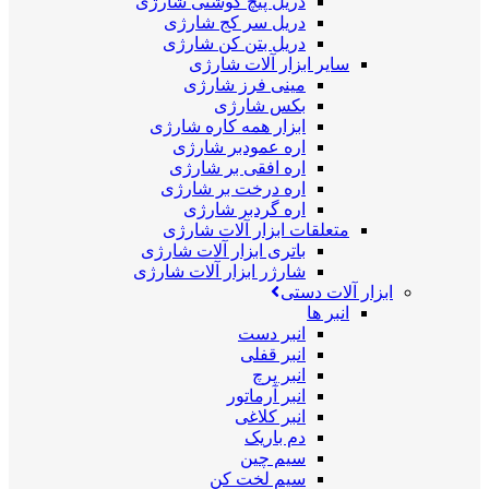
دریل پیچ گوشتی شارژی
دریل سر کج شارژی
دریل بتن کن شارژی
سایر ابزار آلات شارژی
مینی فرز شارژی
بکس شارژی
ابزار همه کاره شارژی
اره عمودبر شارژی
اره افقی بر شارژی
اره درخت بر شارژی
اره گردبر شارژی
متعلقات ابزار آلات شارژی
باتری ابزار آلات شارژی
شارژر ابزار آلات شارژی
ابزار آلات دستی
انبر ها
انبر دست
انبر قفلی
انبر پرچ
انبر آرماتور
انبر کلاغی
دم باریک
سیم چین
سیم لخت کن