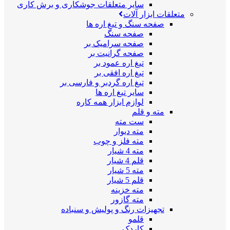
سایر متعلقات جوشکاری و برش کاری
متعلقات ابزار آلات
صفحه سنگ و تیغ اره ها
صفحه سنگ
صفحه سرامیک بر
صفحه گرانیت بر
تیغ اره عمود بر
تیغ اره افقی بر
تیغ اره گردبر و فارسی بر
سایر تیغ اره ها
لوازم ابزار همه کاره
مته و قلم
ست مته
مته دیوار
مته فلز و چوب
مته 4 شیار
قلم 4 شیار
مته 5 شیار
قلم 5 شیار
مته خزینه
مته گازور
تجهیزات رنگ و پولیش و سنباده
قلمو
کاردک