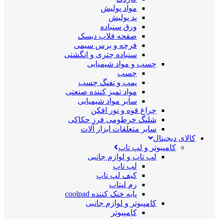
مواد پولیش
پد پولیش
ورق سنباده
صفحه فلاپ دیسک
فرچه و برس سیمی
سنباده چتری و انگشتی
چسب و مواد شیمیایی
چسب
پمپ و تفنگ چسب
مواد تمیز کننده صنعتی
سایر مواد شیمیایی
چراغ قوه و نور افکن
شلنگ خرطومی فرز حکاکی
سایر متعلقات ابزار آلات
کالای دیجیتال
کامپیوتر و لپ تاپ
لپ تاپ و لوازم جانبی
لپ تاپ
کیف لپ تاپ
رم لپتاپ
پایه خنک کننده coolpad
کامپیوتر و لوازم جانبی
کامپیوتر