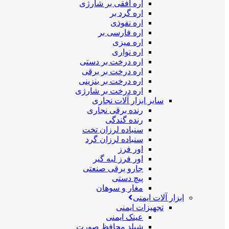
اره افقی بر شارژی
اره گرد بر
اره نفوذی
اره فارسی بر
اره میزی
اره نواری
اره درخت بر دستی
اره درخت بر برقی
اره درخت بر بنزینی
اره درخت بر شارژی
سایر ابزار آلات نجاری
رنده برقی نجاری
رنده گندگی
سنباده لرزان تخت
سنباده لرزان گرد
اور فرز
اور فرز لبه گیر
جارو برقی صنعتی
پیچ دستی
مغار و سوهان
ابزار آلات ایمنی
تجهیزات ایمنی
عینک ایمنی
شیلد محافظ صورت