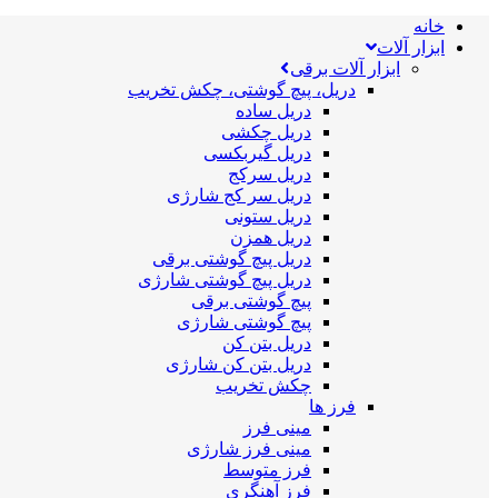
خانه
ابزار آلات
ابزار آلات برقی
دریل، پیچ گوشتی، چکش تخریب
دریل ساده
دریل چکشی
دریل گیربکسی
دریل سرکج
دریل سر کج شارژی
دریل ستونی
دریل همزن
دریل پیچ گوشتی برقی
دریل پیچ گوشتی شارژی
پیچ گوشتی برقی
پیچ گوشتی شارژی
دریل بتن کن
دریل بتن کن شارژی
چکش تخریب
فرز ها
مینی فرز
مینی فرز شارژی
فرز متوسط
فرز آهنگری