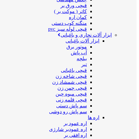
قیچی ورق بر
کاتر ( موکت بر )
کمان اره
منگنه کوب دستی
قیچی لوله سبز pvc
ابزار آلات نجاری و باغبانی
ابزار آلات باغبانی
موتور برق
آب پاش
بیلچه
تبر
قیچی باغبانی
قیچی شاخه زن
قیچی شمشاد زن
قیچی چمن زن
قیچی میوه چین
قیچی قلمه زنی
سم پاش دستی
سم پاش رو دوشی
اره ها
اره عمود بر
اره عمودبر شارژی
اره افقی بر