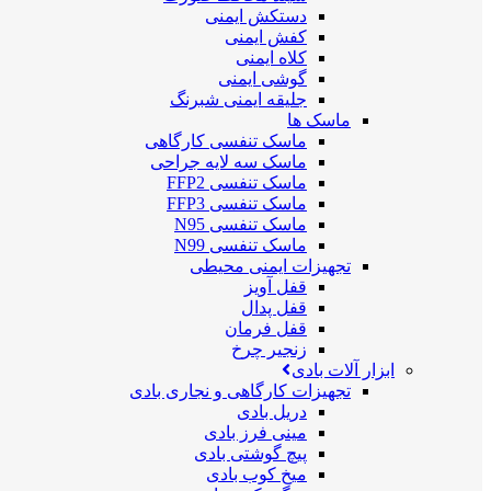
دستکش ایمنی
کفش ایمنی
کلاه ایمنی
گوشی ایمنی
جلیقه ایمنی شبرنگ
ماسک ها
ماسک تنفسی کارگاهی
ماسک سه لایه جراحی
ماسک تنفسی FFP2
ماسک تنفسی FFP3
ماسک تنفسی N95
ماسک تنفسی N99
تجهیزات ایمنی محیطی
قفل آویز
قفل پدال
قفل فرمان
زنجیر چرخ
ابزار آلات بادی
تجهیزات کارگاهی و نجاری بادی
دریل بادی
مینی فرز بادی
پیچ گوشتی بادی
میخ کوب بادی