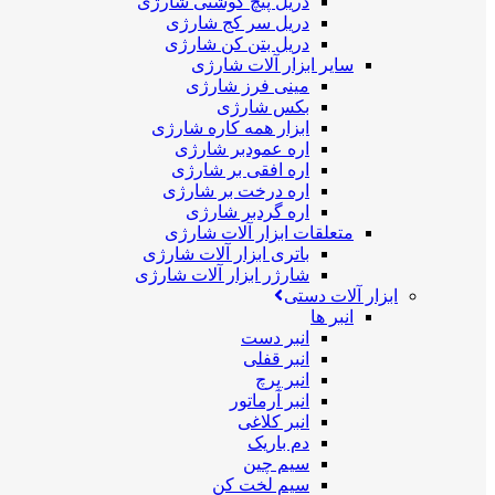
دریل پیچ گوشتی شارژی
دریل سر کج شارژی
دریل بتن کن شارژی
سایر ابزار آلات شارژی
مینی فرز شارژی
بکس شارژی
ابزار همه کاره شارژی
اره عمودبر شارژی
اره افقی بر شارژی
اره درخت بر شارژی
اره گردبر شارژی
متعلقات ابزار آلات شارژی
باتری ابزار آلات شارژی
شارژر ابزار آلات شارژی
ابزار آلات دستی
انبر ها
انبر دست
انبر قفلی
انبر پرچ
انبر آرماتور
انبر کلاغی
دم باریک
سیم چین
سیم لخت کن