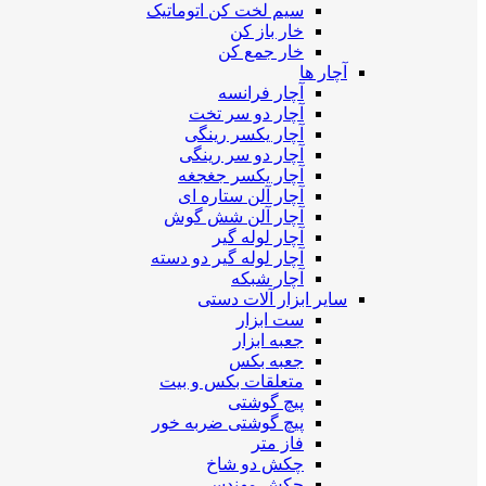
سیم لخت کن اتوماتیک
خار باز کن
خار جمع کن
آچار ها
آچار فرانسه
آچار دو سر تخت
آچار یکسر رینگی
آچار دو سر رینگی
آچار یکسر جغجغه
آچار آلن ستاره ای
آچار آلن شش گوش
آچار لوله گیر
آچار لوله گیر دو دسته
آچار شبکه
سایر ابزار آلات دستی
ست ابزار
جعبه ابزار
جعبه بکس
متعلقات بکس و بیت
پیچ گوشتی
پیچ گوشتی ضربه خور
فاز متر
چکش دو شاخ
چکش مهندسی