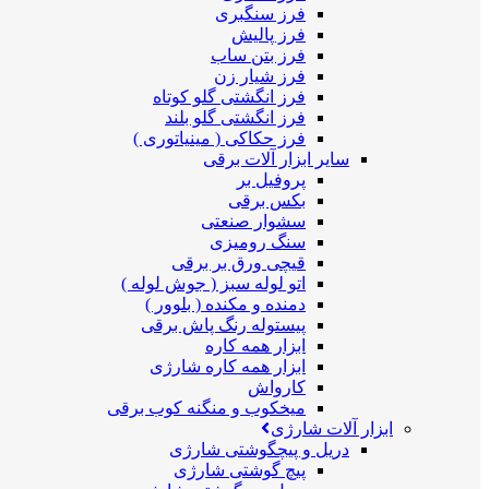
فرز سنگبری
فرز پالیش
فرز بتن ساب
فرز شیار زن
فرز انگشتی گلو کوتاه
فرز انگشتی گلو بلند
فرز حکاکی ( مینیاتوری )
سایر ابزار آلات برقی
پروفیل بر
بکس برقی
سشوار صنعتی
سنگ رومیزی
قیچی ورق بر برقی
اتو لوله سبز ( جوش لوله )
دمنده و مکنده ( بلوور )
پیستوله رنگ پاش برقی
ابزار همه کاره
ابزار همه کاره شارژی
کارواش
میخکوب و منگنه کوب برقی
ابزار آلات شارژی
دریل و پیچگوشتی شارژی
پیچ گوشتی شارژی