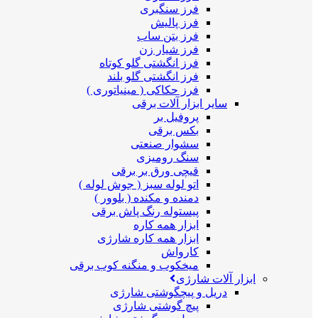
فرز سنگبری
فرز پالیش
فرز بتن ساب
فرز شیار زن
فرز انگشتی گلو کوتاه
فرز انگشتی گلو بلند
فرز حکاکی ( مینیاتوری )
سایر ابزار آلات برقی
پروفیل بر
بکس برقی
سشوار صنعتی
سنگ رومیزی
قیچی ورق بر برقی
اتو لوله سبز ( جوش لوله )
دمنده و مکنده ( بلوور )
پیستوله رنگ پاش برقی
ابزار همه کاره
ابزار همه کاره شارژی
کارواش
میخکوب و منگنه کوب برقی
ابزار آلات شارژی
دریل و پیچگوشتی شارژی
پیچ گوشتی شارژی