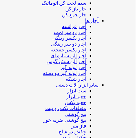
سیم لخت کن اتوماتیک
خار باز کن
خار جمع کن
آچار ها
آچار فرانسه
آچار دو سر تخت
آچار یکسر رینگی
آچار دو سر رینگی
آچار یکسر جغجغه
آچار آلن ستاره ای
آچار آلن شش گوش
آچار لوله گیر
آچار لوله گیر دو دسته
آچار شبکه
سایر ابزار آلات دستی
ست ابزار
جعبه ابزار
جعبه بکس
متعلقات بکس و بیت
پیچ گوشتی
پیچ گوشتی ضربه خور
فاز متر
چکش دو شاخ
چکش مهندسی