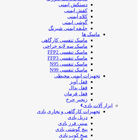
دستکش ایمنی
کفش ایمنی
کلاه ایمنی
گوشی ایمنی
جلیقه ایمنی شبرنگ
ماسک ها
ماسک تنفسی کارگاهی
ماسک سه لایه جراحی
ماسک تنفسی FFP2
ماسک تنفسی FFP3
ماسک تنفسی N95
ماسک تنفسی N99
تجهیزات ایمنی محیطی
قفل آویز
قفل پدال
قفل فرمان
زنجیر چرخ
ابزار آلات بادی
تجهیزات کارگاهی و نجاری بادی
دریل بادی
مینی فرز بادی
پیچ گوشتی بادی
میخ کوب بادی