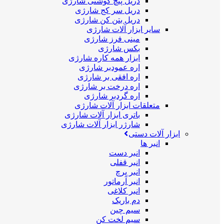
دریل پیچ گوشتی شارژی
دریل سر کج شارژی
دریل بتن کن شارژی
سایر ابزار آلات شارژی
مینی فرز شارژی
بکس شارژی
ابزار همه کاره شارژی
اره عمودبر شارژی
اره افقی بر شارژی
اره درخت بر شارژی
اره گردبر شارژی
متعلقات ابزار آلات شارژی
باتری ابزار آلات شارژی
شارژر ابزار آلات شارژی
ابزار آلات دستی
انبر ها
انبر دست
انبر قفلی
انبر پرچ
انبر آرماتور
انبر کلاغی
دم باریک
سیم چین
سیم لخت کن