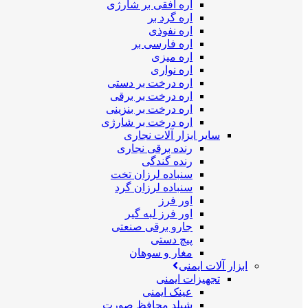
اره افقی بر شارژی
اره گرد بر
اره نفوذی
اره فارسی بر
اره میزی
اره نواری
اره درخت بر دستی
اره درخت بر برقی
اره درخت بر بنزینی
اره درخت بر شارژی
سایر ابزار آلات نجاری
رنده برقی نجاری
رنده گندگی
سنباده لرزان تخت
سنباده لرزان گرد
اور فرز
اور فرز لبه گیر
جارو برقی صنعتی
پیچ دستی
مغار و سوهان
ابزار آلات ایمنی
تجهیزات ایمنی
عینک ایمنی
شیلد محافظ صورت