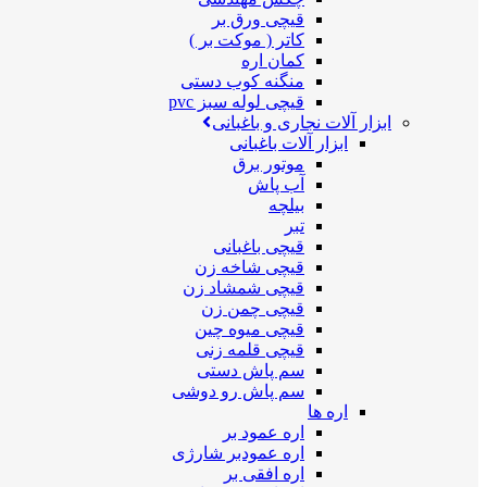
قیچی ورق بر
کاتر ( موکت بر )
کمان اره
منگنه کوب دستی
قیچی لوله سبز pvc
ابزار آلات نجاری و باغبانی
ابزار آلات باغبانی
موتور برق
آب پاش
بیلچه
تبر
قیچی باغبانی
قیچی شاخه زن
قیچی شمشاد زن
قیچی چمن زن
قیچی میوه چین
قیچی قلمه زنی
سم پاش دستی
سم پاش رو دوشی
اره ها
اره عمود بر
اره عمودبر شارژی
اره افقی بر