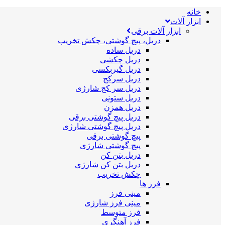
خانه
ابزار آلات
ابزار آلات برقی
دریل، پیچ گوشتی، چکش تخریب
دریل ساده
دریل چکشی
دریل گیربکسی
دریل سرکج
دریل سر کج شارژی
دریل ستونی
دریل همزن
دریل پیچ گوشتی برقی
دریل پیچ گوشتی شارژی
پیچ گوشتی برقی
پیچ گوشتی شارژی
دریل بتن کن
دریل بتن کن شارژی
چکش تخریب
فرز ها
مینی فرز
مینی فرز شارژی
فرز متوسط
فرز آهنگری