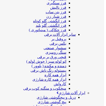
فرز سنگبری
فرز پالیش
فرز بتن ساب
فرز شیار زن
فرز انگشتی گلو کوتاه
فرز انگشتی گلو بلند
فرز حکاکی ( مینیاتوری )
سایر ابزار آلات برقی
پروفیل بر
بکس برقی
سشوار صنعتی
سنگ رومیزی
قیچی ورق بر برقی
اتو لوله سبز ( جوش لوله )
دمنده و مکنده ( بلوور )
پیستوله رنگ پاش برقی
ابزار همه کاره
ابزار همه کاره شارژی
کارواش
میخکوب و منگنه کوب برقی
ابزار آلات شارژی
دریل و پیچگوشتی شارژی
پیچ گوشتی شارژی