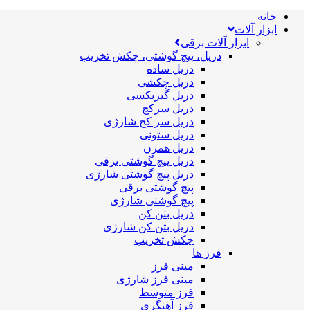
خانه
ابزار آلات
ابزار آلات برقی
دریل، پیچ گوشتی، چکش تخریب
دریل ساده
دریل چکشی
دریل گیربکسی
دریل سرکج
دریل سر کج شارژی
دریل ستونی
دریل همزن
دریل پیچ گوشتی برقی
دریل پیچ گوشتی شارژی
پیچ گوشتی برقی
پیچ گوشتی شارژی
دریل بتن کن
دریل بتن کن شارژی
چکش تخریب
فرز ها
مینی فرز
مینی فرز شارژی
فرز متوسط
فرز آهنگری