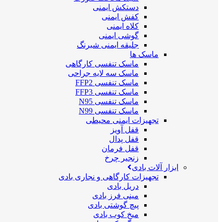
دستکش ایمنی
کفش ایمنی
کلاه ایمنی
گوشی ایمنی
جلیقه ایمنی شبرنگ
ماسک ها
ماسک تنفسی کارگاهی
ماسک سه لایه جراحی
ماسک تنفسی FFP2
ماسک تنفسی FFP3
ماسک تنفسی N95
ماسک تنفسی N99
تجهیزات ایمنی محیطی
قفل آویز
قفل پدال
قفل فرمان
زنجیر چرخ
ابزار آلات بادی
تجهیزات کارگاهی و نجاری بادی
دریل بادی
مینی فرز بادی
پیچ گوشتی بادی
میخ کوب بادی