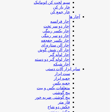
سیم لخت کن اتوماتیک
خار باز کن
خار جمع کن
آچار ها
آچار فرانسه
آچار دو سر تخت
آچار یکسر رینگی
آچار دو سر رینگی
آچار یکسر جغجغه
آچار آلن ستاره ای
آچار آلن شش گوش
آچار لوله گیر
آچار لوله گیر دو دسته
آچار شبکه
سایر ابزار آلات دستی
ست ابزار
جعبه ابزار
جعبه بکس
متعلقات بکس و بیت
پیچ گوشتی
پیچ گوشتی ضربه خور
فاز متر
چکش دو شاخ
چکش مهندسی