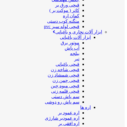
قیچی ورق بر
کاتر ( موکت بر )
کمان اره
منگنه کوب دستی
قیچی لوله سبز pvc
ابزار آلات نجاری و باغبانی
ابزار آلات باغبانی
موتور برق
آب پاش
بیلچه
تبر
قیچی باغبانی
قیچی شاخه زن
قیچی شمشاد زن
قیچی چمن زن
قیچی میوه چین
قیچی قلمه زنی
سم پاش دستی
سم پاش رو دوشی
اره ها
اره عمود بر
اره عمودبر شارژی
اره افقی بر