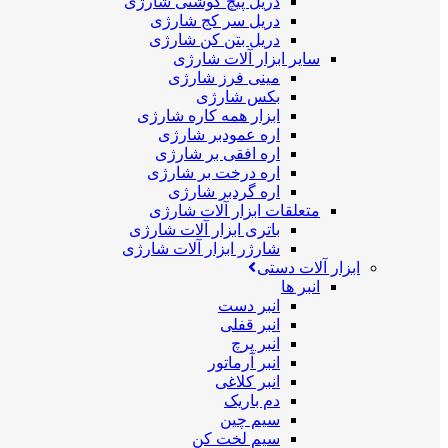
دریل پیچ گوشتی شارژی
دریل سر کج شارژی
دریل بتن کن شارژی
سایر ابزار آلات شارژی
مینی فرز شارژی
بکس شارژی
ابزار همه کاره شارژی
اره عمودبر شارژی
اره افقی بر شارژی
اره درخت بر شارژی
اره گردبر شارژی
متعلقات ابزار آلات شارژی
باتری ابزار آلات شارژی
شارژر ابزار آلات شارژی
ابزار آلات دستی
انبر ها
انبر دست
انبر قفلی
انبر پرچ
انبر آرماتور
انبر کلاغی
دم باریک
سیم چین
سیم لخت کن