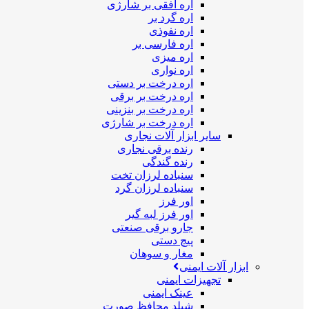
اره افقی بر شارژی
اره گرد بر
اره نفوذی
اره فارسی بر
اره میزی
اره نواری
اره درخت بر دستی
اره درخت بر برقی
اره درخت بر بنزینی
اره درخت بر شارژی
سایر ابزار آلات نجاری
رنده برقی نجاری
رنده گندگی
سنباده لرزان تخت
سنباده لرزان گرد
اور فرز
اور فرز لبه گیر
جارو برقی صنعتی
پیچ دستی
مغار و سوهان
ابزار آلات ایمنی
تجهیزات ایمنی
عینک ایمنی
شیلد محافظ صورت