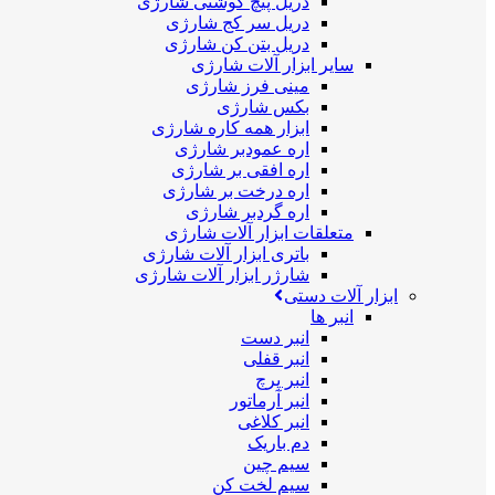
دریل پیچ گوشتی شارژی
دریل سر کج شارژی
دریل بتن کن شارژی
سایر ابزار آلات شارژی
مینی فرز شارژی
بکس شارژی
ابزار همه کاره شارژی
اره عمودبر شارژی
اره افقی بر شارژی
اره درخت بر شارژی
اره گردبر شارژی
متعلقات ابزار آلات شارژی
باتری ابزار آلات شارژی
شارژر ابزار آلات شارژی
ابزار آلات دستی
انبر ها
انبر دست
انبر قفلی
انبر پرچ
انبر آرماتور
انبر کلاغی
دم باریک
سیم چین
سیم لخت کن