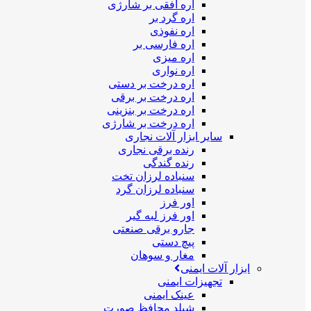
اره افقی بر شارژی
اره گرد بر
اره نفوذی
اره فارسی بر
اره میزی
اره نواری
اره درخت بر دستی
اره درخت بر برقی
اره درخت بر بنزینی
اره درخت بر شارژی
سایر ابزار آلات نجاری
رنده برقی نجاری
رنده گندگی
سنباده لرزان تخت
سنباده لرزان گرد
اور فرز
اور فرز لبه گیر
جارو برقی صنعتی
پیچ دستی
مغار و سوهان
ابزار آلات ایمنی
تجهیزات ایمنی
عینک ایمنی
شیلد محافظ صورت