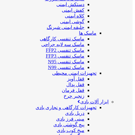
دستکش ایمنی
کفش ایمنی
کلاه ایمنی
گوشی ایمنی
جلیقه ایمنی شبرنگ
ماسک ها
ماسک تنفسی کارگاهی
ماسک سه لایه جراحی
ماسک تنفسی FFP2
ماسک تنفسی FFP3
ماسک تنفسی N95
ماسک تنفسی N99
تجهیزات ایمنی محیطی
قفل آویز
قفل پدال
قفل فرمان
زنجیر چرخ
ابزار آلات بادی
تجهیزات کارگاهی و نجاری بادی
دریل بادی
مینی فرز بادی
پیچ گوشتی بادی
میخ کوب بادی