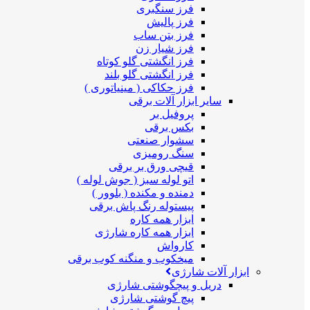
فرز سنگبری
فرز پالیش
فرز بتن ساب
فرز شیار زن
فرز انگشتی گلو کوتاه
فرز انگشتی گلو بلند
فرز حکاکی ( مینیاتوری )
سایر ابزار آلات برقی
پروفیل بر
بکس برقی
سشوار صنعتی
سنگ رومیزی
قیچی ورق بر برقی
اتو لوله سبز ( جوش لوله )
دمنده و مکنده ( بلوور )
پیستوله رنگ پاش برقی
ابزار همه کاره
ابزار همه کاره شارژی
کارواش
میخکوب و منگنه کوب برقی
ابزار آلات شارژی
دریل و پیچگوشتی شارژی
پیچ گوشتی شارژی