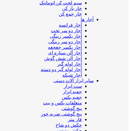
سیم لخت کن اتوماتیک
خار باز کن
خار جمع کن
آچار ها
آچار فرانسه
آچار دو سر تخت
آچار یکسر رینگی
آچار دو سر رینگی
آچار یکسر جغجغه
آچار آلن ستاره ای
آچار آلن شش گوش
آچار لوله گیر
آچار لوله گیر دو دسته
آچار شبکه
سایر ابزار آلات دستی
ست ابزار
جعبه ابزار
جعبه بکس
متعلقات بکس و بیت
پیچ گوشتی
پیچ گوشتی ضربه خور
فاز متر
چکش دو شاخ
چکش مهندسی