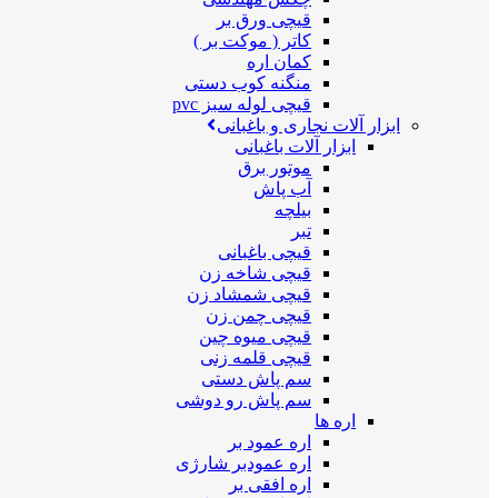
قیچی ورق بر
کاتر ( موکت بر )
کمان اره
منگنه کوب دستی
قیچی لوله سبز pvc
ابزار آلات نجاری و باغبانی
ابزار آلات باغبانی
موتور برق
آب پاش
بیلچه
تبر
قیچی باغبانی
قیچی شاخه زن
قیچی شمشاد زن
قیچی چمن زن
قیچی میوه چین
قیچی قلمه زنی
سم پاش دستی
سم پاش رو دوشی
اره ها
اره عمود بر
اره عمودبر شارژی
اره افقی بر