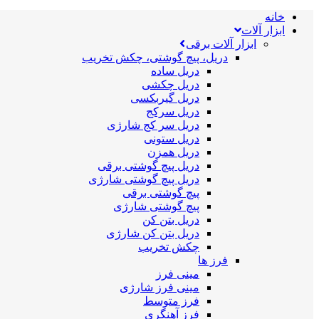
خانه
ابزار آلات
ابزار آلات برقی
دریل، پیچ گوشتی، چکش تخریب
دریل ساده
دریل چکشی
دریل گیربکسی
دریل سرکج
دریل سر کج شارژی
دریل ستونی
دریل همزن
دریل پیچ گوشتی برقی
دریل پیچ گوشتی شارژی
پیچ گوشتی برقی
پیچ گوشتی شارژی
دریل بتن کن
دریل بتن کن شارژی
چکش تخریب
فرز ها
مینی فرز
مینی فرز شارژی
فرز متوسط
فرز آهنگری