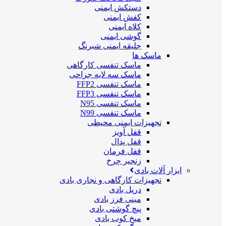
دستکش ایمنی
کفش ایمنی
کلاه ایمنی
گوشی ایمنی
جلیقه ایمنی شبرنگ
ماسک ها
ماسک تنفسی کارگاهی
ماسک سه لایه جراحی
ماسک تنفسی FFP2
ماسک تنفسی FFP3
ماسک تنفسی N95
ماسک تنفسی N99
تجهیزات ایمنی محیطی
قفل آویز
قفل پدال
قفل فرمان
زنجیر چرخ
ابزار آلات بادی
تجهیزات کارگاهی و نجاری بادی
دریل بادی
مینی فرز بادی
پیچ گوشتی بادی
میخ کوب بادی