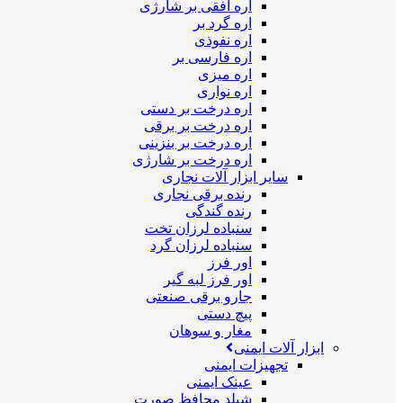
اره افقی بر شارژی
اره گرد بر
اره نفوذی
اره فارسی بر
اره میزی
اره نواری
اره درخت بر دستی
اره درخت بر برقی
اره درخت بر بنزینی
اره درخت بر شارژی
سایر ابزار آلات نجاری
رنده برقی نجاری
رنده گندگی
سنباده لرزان تخت
سنباده لرزان گرد
اور فرز
اور فرز لبه گیر
جارو برقی صنعتی
پیچ دستی
مغار و سوهان
ابزار آلات ایمنی
تجهیزات ایمنی
عینک ایمنی
شیلد محافظ صورت