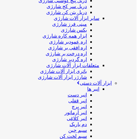
دریل پیچ گوشتی شارژی
دریل سر کج شارژی
دریل بتن کن شارژی
سایر ابزار آلات شارژی
مینی فرز شارژی
بکس شارژی
ابزار همه کاره شارژی
اره عمودبر شارژی
اره افقی بر شارژی
اره درخت بر شارژی
اره گردبر شارژی
متعلقات ابزار آلات شارژی
باتری ابزار آلات شارژی
شارژر ابزار آلات شارژی
ابزار آلات دستی
انبر ها
انبر دست
انبر قفلی
انبر پرچ
انبر آرماتور
انبر کلاغی
دم باریک
سیم چین
سیم لخت کن