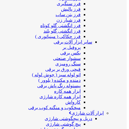
فرز سنگبری
فرز پالیش
فرز بتن ساب
فرز شیار زن
فرز انگشتی گلو کوتاه
فرز انگشتی گلو بلند
فرز حکاکی ( مینیاتوری )
سایر ابزار آلات برقی
پروفیل بر
بکس برقی
سشوار صنعتی
سنگ رومیزی
قیچی ورق بر برقی
اتو لوله سبز ( جوش لوله )
دمنده و مکنده ( بلوور )
پیستوله رنگ پاش برقی
ابزار همه کاره
ابزار همه کاره شارژی
کارواش
میخکوب و منگنه کوب برقی
ابزار آلات شارژی
دریل و پیچگوشتی شارژی
پیچ گوشتی شارژی