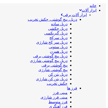
خانه
ابزار آلات
ابزار آلات برقی
دریل، پیچ گوشتی، چکش تخریب
دریل ساده
دریل چکشی
دریل گیربکسی
دریل سرکج
دریل سر کج شارژی
دریل ستونی
دریل همزن
دریل پیچ گوشتی برقی
دریل پیچ گوشتی شارژی
پیچ گوشتی برقی
پیچ گوشتی شارژی
دریل بتن کن
دریل بتن کن شارژی
چکش تخریب
فرز ها
مینی فرز
مینی فرز شارژی
فرز متوسط
فرز آهنگری