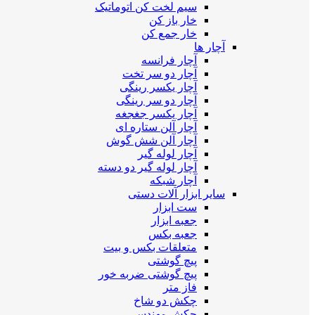
سیم لخت کن اتوماتیک
خار باز کن
خار جمع کن
آچار ها
آچار فرانسه
آچار دو سر تخت
آچار یکسر رینگی
آچار دو سر رینگی
آچار یکسر جغجغه
آچار آلن ستاره ای
آچار آلن شش گوش
آچار لوله گیر
آچار لوله گیر دو دسته
آچار شبکه
سایر ابزار آلات دستی
ست ابزار
جعبه ابزار
جعبه بکس
متعلقات بکس و بیت
پیچ گوشتی
پیچ گوشتی ضربه خور
فاز متر
چکش دو شاخ
چکش مهندسی