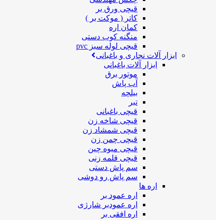
قیچی ورق بر
کاتر ( موکت بر )
کمان اره
منگنه کوب دستی
قیچی لوله سبز pvc
ابزار آلات نجاری و باغبانی
ابزار آلات باغبانی
موتور برق
آب پاش
بیلچه
تبر
قیچی باغبانی
قیچی شاخه زن
قیچی شمشاد زن
قیچی چمن زن
قیچی میوه چین
قیچی قلمه زنی
سم پاش دستی
سم پاش رو دوشی
اره ها
اره عمود بر
اره عمودبر شارژی
اره افقی بر