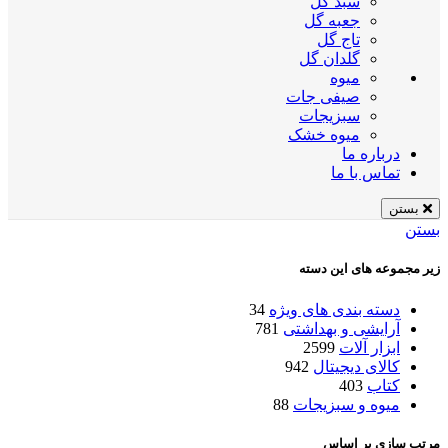
سبد گل
جعبه گل
تاج گل
گلدان گل
میوه
صیفی جات
سبزیجات
میوه خشک
درباره ما
تماس با ما
بستن
بستن
زیر مجموعه های این دسته
دسته بندی های ویژه
34
آرایشی و بهداشتی
781
ابزار آلات
2599
کالای دیجیتال
942
کتاب
403
میوه و سبزیجات
88
مرتب سازی بر اساس