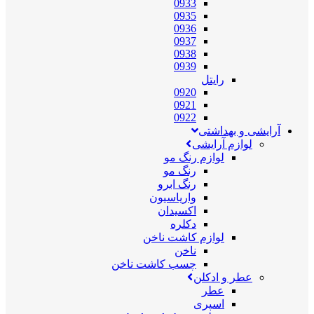
0933
0935
0936
0937
0938
0939
رایتل
0920
0921
0922
آرایشی و بهداشتی
لوازم آرایشی
لوازم رنگ مو
رنگ مو
رنگ ابرو
واریاسیون
اکسیدان
دکلره
لوازم کاشت ناخن
ناخن
چسب کاشت ناخن
عطر و ادکلن
عطر
اسپری