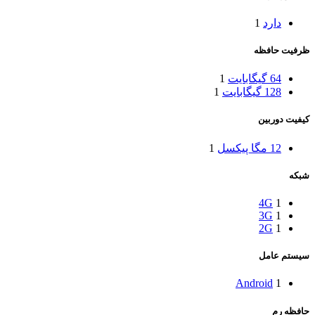
دارد
1
ظرفیت حافظه
64 گیگابایت
1
128 گیگابایت
1
کیفیت دوربین
12 مگا پیکسل
1
شبکه
4G
1
3G
1
2G
1
سیستم عامل
Android
1
حافظه رم