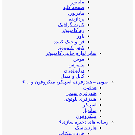
مانیتور
صفحه کلید
مادربورد
پردازنده
کارت گرافیک
رم کامپیوتر
پاور
فن و خنک کننده
کیس کامپیوتر
سایر لوازم جانبی کامپیوتر
موس
پد موس
درایو نوری
کابل و مبدل
صوتی
–
هندزفری، اسپیکر، میکروفون و …
هدفون
هندزفری سیمی
هندزفری بلوتوثی
اسپیکر
ساندبار
میکروفون
رسانه های ذخیره سازی
هارد دیسک
هارد دسکتاپ