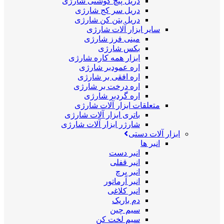
دریل پیچ گوشتی شارژی
دریل سر کج شارژی
دریل بتن کن شارژی
سایر ابزار آلات شارژی
مینی فرز شارژی
بکس شارژی
ابزار همه کاره شارژی
اره عمودبر شارژی
اره افقی بر شارژی
اره درخت بر شارژی
اره گردبر شارژی
متعلقات ابزار آلات شارژی
باتری ابزار آلات شارژی
شارژر ابزار آلات شارژی
ابزار آلات دستی
انبر ها
انبر دست
انبر قفلی
انبر پرچ
انبر آرماتور
انبر کلاغی
دم باریک
سیم چین
سیم لخت کن