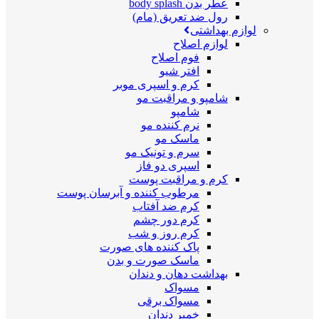
عطر بدن body splash
رول ضد تعریق (مام)
لوازم بهداشتی
لوازم اصلاح
فوم اصلاح
افتر شیو
کرم و اسپری موبر
شامپو و مراقبت مو
شامپو
نرم کننده مو
ماسک مو
سرم و تونیک مو
اسپری دو فاز
کرم و مراقبت پوست
مرطوب کننده و آبرسان پوست
کرم ضد آفتاب
کرم دور چشم
کرم روز و شب
پاک کننده های صورت
ماسک صورت و بدن
بهداشت دهان و دندان
مسواک
مسواک برقی
خمیر دندان