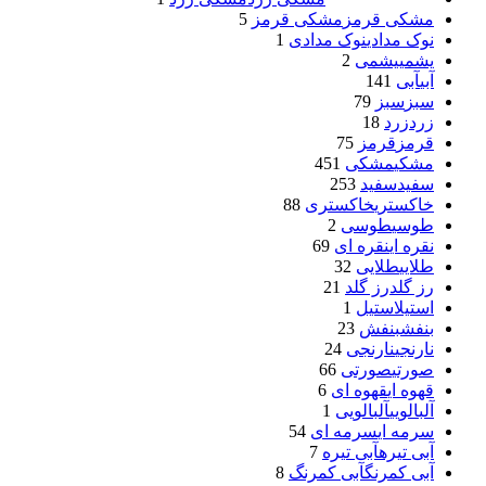
مشکی قرمز
مشکی قرمز
5
نوک مدادی
نوک مدادی
1
یشمی
یشمی
2
آبی
آبی
141
سبز
سبز
79
زرد
زرد
18
قرمز
قرمز
75
مشکی
مشکی
451
سفید
سفید
253
خاکستری
خاکستری
88
طوسی
طوسی
2
نقره ای
نقره ای
69
طلایی
طلایی
32
رز گلد
رز گلد
21
استیل
استیل
1
بنفش
بنفش
23
نارنجی
نارنجی
24
صورتی
صورتی
66
قهوه ای
قهوه ای
6
آلبالویی
آلبالویی
1
سرمه ای
سرمه ای
54
آبی تیره
آبی تیره
7
آبی کمرنگ
آبی کمرنگ
8