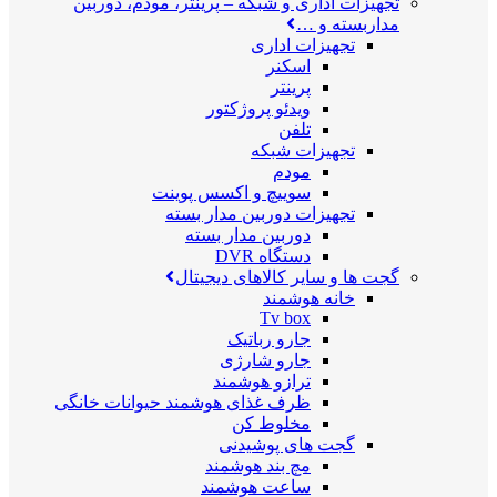
تجهیزات اداری و شبکه
–
پرینتر، مودم، دوربین
مداربسته و …
تجهیزات اداری
اسکنر
پرینتر
ویدئو پروژکتور
تلفن
تجهیزات شبکه
مودم
سوییچ و اکسس پوینت
تجهیزات دوربین مدار بسته
دوربین مدار بسته
دستگاه DVR
گجت ها و سایر کالاهای دیجیتال
خانه هوشمند
Tv box
جارو رباتیک
جارو شارژی
ترازو هوشمند
ظرف غذای هوشمند حیوانات خانگی
مخلوط کن
گجت های پوشیدنی
مچ بند هوشمند
ساعت هوشمند