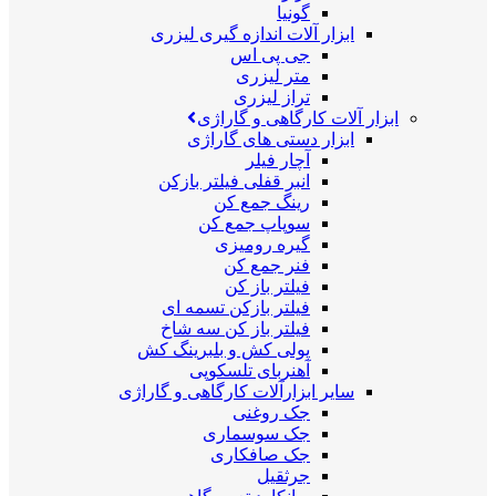
گونیا
ابزار آلات اندازه گیری لیزری
جی پی اس
متر لیزری
تراز لیزری
ابزار آلات کارگاهی و گاراژی
ابزار دستی های گاراژی
آچار فیلر
انبر قفلی فیلتر بازکن
رینگ جمع کن
سوپاپ جمع کن
گیره رومیزی
فنر جمع کن
فیلتر باز کن
فیلتر بازکن تسمه ای
فیلتر باز کن سه شاخ
پولی کش و بلبرینگ کش
آهنربای تلسکوپی
سایر ابزارآلات کارگاهی و گاراژی
جک روغنی
جک سوسماری
جک صافکاری
جرثقیل