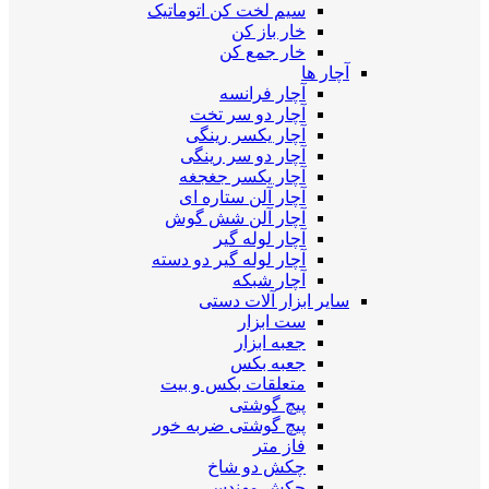
سیم لخت کن اتوماتیک
خار باز کن
خار جمع کن
آچار ها
آچار فرانسه
آچار دو سر تخت
آچار یکسر رینگی
آچار دو سر رینگی
آچار یکسر جغجغه
آچار آلن ستاره ای
آچار آلن شش گوش
آچار لوله گیر
آچار لوله گیر دو دسته
آچار شبکه
سایر ابزار آلات دستی
ست ابزار
جعبه ابزار
جعبه بکس
متعلقات بکس و بیت
پیچ گوشتی
پیچ گوشتی ضربه خور
فاز متر
چکش دو شاخ
چکش مهندسی