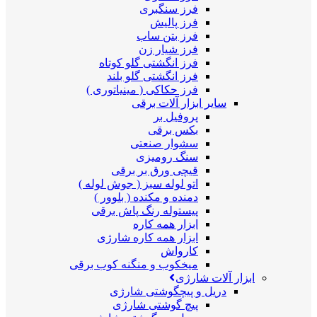
فرز سنگبری
فرز پالیش
فرز بتن ساب
فرز شیار زن
فرز انگشتی گلو کوتاه
فرز انگشتی گلو بلند
فرز حکاکی ( مینیاتوری )
سایر ابزار آلات برقی
پروفیل بر
بکس برقی
سشوار صنعتی
سنگ رومیزی
قیچی ورق بر برقی
اتو لوله سبز ( جوش لوله )
دمنده و مکنده ( بلوور )
پیستوله رنگ پاش برقی
ابزار همه کاره
ابزار همه کاره شارژی
کارواش
میخکوب و منگنه کوب برقی
ابزار آلات شارژی
دریل و پیچگوشتی شارژی
پیچ گوشتی شارژی