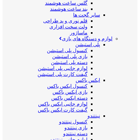
گلس ساعت هوشمند
بند ساعت هوشمند
سایر گجت ها
قلم نوری و پد طراحی
ولت سخت افزاری
ماساژور
لوازم و دستگاه های بازی
پلی استیشن
کنسول پلی استیشن
بازی پلی استیشن
دسته پلی استیشن
لوازم جانبی پلی استیشن
گیفت کارت پلی استیشن
ایکس باکس
کنسول ایکس باکس
بازی ایکس باکس
دسته ایکس باکس
لوازم جانبی ایکس باکس
گیفت کارت ایکس باکس
نینتندو
کنسول نینتندو
بازی نینتندو
دسته نینتندو
لوازم جانبی نینتندو