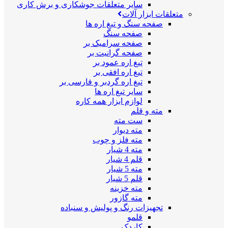
سایر متعلقات جوشکاری و برش کاری
متعلقات ابزار آلات
صفحه سنگ و تیغ اره ها
صفحه سنگ
صفحه سرامیک بر
صفحه گرانیت بر
تیغ اره عمود بر
تیغ اره افقی بر
تیغ اره گردبر و فارسی بر
سایر تیغ اره ها
لوازم ابزار همه کاره
مته و قلم
ست مته
مته دیوار
مته فلز و چوب
مته 4 شیار
قلم 4 شیار
مته 5 شیار
قلم 5 شیار
مته خزینه
مته گازور
تجهیزات رنگ و پولیش و سنباده
قلمو
کاردک