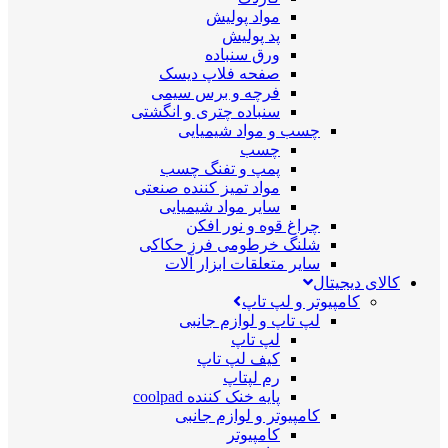
مواد پولیش
پد پولیش
ورق سنباده
صفحه فلاپ دیسک
فرچه و برس سیمی
سنباده چتری و انگشتی
چسب و مواد شیمیایی
چسب
پمپ و تفنگ چسب
مواد تمیز کننده صنعتی
سایر مواد شیمیایی
چراغ قوه و نور افکن
شلنگ خرطومی فرز حکاکی
سایر متعلقات ابزار آلات
کالای دیجیتال
کامپیوتر و لپ تاپ
لپ تاپ و لوازم جانبی
لپ تاپ
کیف لپ تاپ
رم لپتاپ
پایه خنک کننده coolpad
کامپیوتر و لوازم جانبی
کامپیوتر