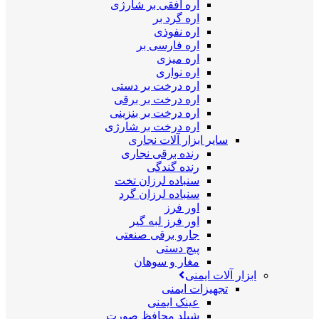
اره افقی بر شارژی
اره گرد بر
اره نفوذی
اره فارسی بر
اره میزی
اره نواری
اره درخت بر دستی
اره درخت بر برقی
اره درخت بر بنزینی
اره درخت بر شارژی
سایر ابزار آلات نجاری
رنده برقی نجاری
رنده گندگی
سنباده لرزان تخت
سنباده لرزان گرد
اور فرز
اور فرز لبه گیر
جارو برقی صنعتی
پیچ دستی
مغار و سوهان
ابزار آلات ایمنی
تجهیزات ایمنی
عینک ایمنی
شیلد محافظ صورت