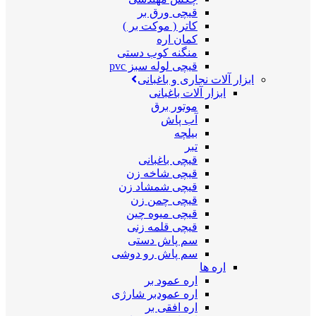
قیچی ورق بر
کاتر ( موکت بر )
کمان اره
منگنه کوب دستی
قیچی لوله سبز pvc
ابزار آلات نجاری و باغبانی
ابزار آلات باغبانی
موتور برق
آب پاش
بیلچه
تبر
قیچی باغبانی
قیچی شاخه زن
قیچی شمشاد زن
قیچی چمن زن
قیچی میوه چین
قیچی قلمه زنی
سم پاش دستی
سم پاش رو دوشی
اره ها
اره عمود بر
اره عمودبر شارژی
اره افقی بر