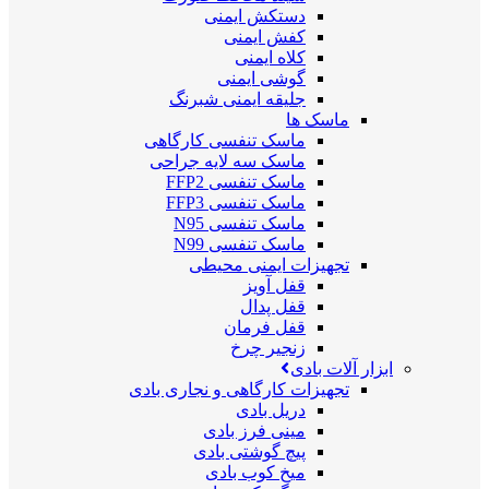
دستکش ایمنی
کفش ایمنی
کلاه ایمنی
گوشی ایمنی
جلیقه ایمنی شبرنگ
ماسک ها
ماسک تنفسی کارگاهی
ماسک سه لایه جراحی
ماسک تنفسی FFP2
ماسک تنفسی FFP3
ماسک تنفسی N95
ماسک تنفسی N99
تجهیزات ایمنی محیطی
قفل آویز
قفل پدال
قفل فرمان
زنجیر چرخ
ابزار آلات بادی
تجهیزات کارگاهی و نجاری بادی
دریل بادی
مینی فرز بادی
پیچ گوشتی بادی
میخ کوب بادی