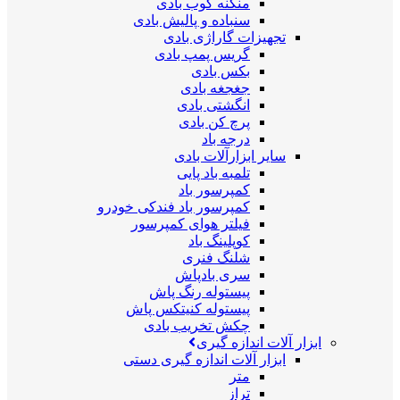
منگنه کوب بادی
سنباده و پالیش بادی
تجهیزات گاراژی بادی
گریس پمپ بادی
بکس بادی
جغجغه بادی
انگشتی بادی
پرچ کن بادی
درجه باد
سایر ابزارآلات بادی
تلمبه باد پایی
کمپرسور باد
کمپرسور باد فندکی خودرو
فیلتر هوای کمپرسور
کوپلینگ باد
شلنگ فنری
سری بادپاش
پیستوله رنگ پاش
پیستوله کنیتکس پاش
چکش تخریب بادی
ابزار آلات اندازه گیری
ابزار آلات اندازه گیری دستی
متر
تراز