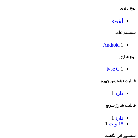
نوع باتری
لیتیوم
1
سیستم عامل
Android
1
نوع شارژر
type C
1
قابلیت تشخیص چهره
دارد
1
قابلیت شارژ سریع
دارد
1
18 وات
1
سنسور اثر انگشت