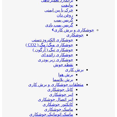
برانکارد تعمیرگاهی
پولیفت
خرک با پین ایمنی
روغن دان
گریس پمپ
گریس پمپ بادی
جوشکاری و برش کاری
جوشکاری
جوشکاری الکترود دستی
جوشکاری میگ/ مگ ( CO2 )
جوشکاری تیگ ( آرگون )
جوشکاری زائده ای
جوشکاری زیر پودری
نقطه جوش
برش کاری
برش هوا
برش پلاسما
متعلقات جوشکاری و برش کاری
کابل جوشکاری
انبر جوشکاری
انبر اتصال جوشکاری
کانکتور جوشکاری
ماسک جوشکاری
ماسک اتوماتیک جوشکاری