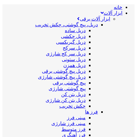
خانه
ابزار آلات
ابزار آلات برقی
دریل، پیچ گوشتی، چکش تخریب
دریل ساده
دریل چکشی
دریل گیربکسی
دریل سرکج
دریل سر کج شارژی
دریل ستونی
دریل همزن
دریل پیچ گوشتی برقی
دریل پیچ گوشتی شارژی
پیچ گوشتی برقی
پیچ گوشتی شارژی
دریل بتن کن
دریل بتن کن شارژی
چکش تخریب
فرز ها
مینی فرز
مینی فرز شارژی
فرز متوسط
فرز آهنگری