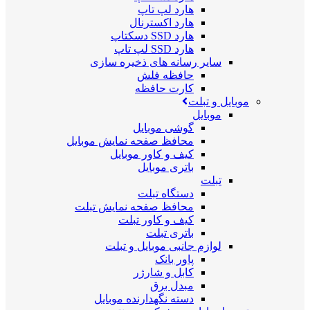
هارد لپ تاپ
هارد اکسترنال
هارد SSD دسکتاپ
هارد SSD لپ تاپ
سایر رسانه های ذخیره سازی
حافظه فلش
کارت حافظه
موبایل و تبلت
موبایل
گوشی موبایل
محافظ صفحه نمایش موبایل
کیف و کاور موبایل
باتری موبایل
تبلت
دستگاه تبلت
محافظ صفحه نمایش تبلت
کیف و کاور تبلت
باتری تبلت
لوازم جانبی موبایل و تبلت
پاور بانک
کابل و شارژر
مبدل برق
دسته نگهدارنده موبایل