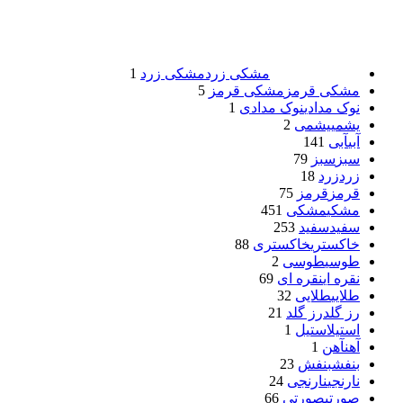
مشکی زرد
مشکی زرد
1
مشکی قرمز
مشکی قرمز
5
نوک مدادی
نوک مدادی
1
یشمی
یشمی
2
آبی
آبی
141
سبز
سبز
79
زرد
زرد
18
قرمز
قرمز
75
مشکی
مشکی
451
سفید
سفید
253
خاکستری
خاکستری
88
طوسی
طوسی
2
نقره ای
نقره ای
69
طلایی
طلایی
32
رز گلد
رز گلد
21
استیل
استیل
1
آهن
آهن
1
بنفش
بنفش
23
نارنجی
نارنجی
24
صورتی
صورتی
66