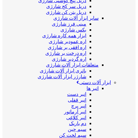
دریل پیچ گوشتی شارژی
دریل سر کج شارژی
دریل بتن کن شارژی
سایر ابزار آلات شارژی
مینی فرز شارژی
بکس شارژی
ابزار همه کاره شارژی
اره عمودبر شارژی
اره افقی بر شارژی
اره درخت بر شارژی
اره گردبر شارژی
متعلقات ابزار آلات شارژی
باتری ابزار آلات شارژی
شارژر ابزار آلات شارژی
ابزار آلات دستی
انبر ها
انبر دست
انبر قفلی
انبر پرچ
انبر آرماتور
انبر کلاغی
دم باریک
سیم چین
سیم لخت کن