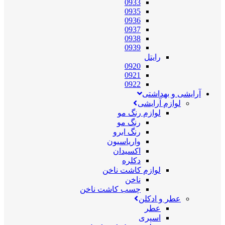
0933
0935
0936
0937
0938
0939
رایتل
0920
0921
0922
آرایشی و بهداشتی
لوازم آرایشی
لوازم رنگ مو
رنگ مو
رنگ ابرو
واریاسیون
اکسیدان
دکلره
لوازم کاشت ناخن
ناخن
چسب کاشت ناخن
عطر و ادکلن
عطر
اسپری