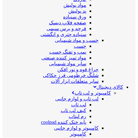
مواد پولیش
پد پولیش
ورق سنباده
صفحه فلاپ دیسک
فرچه و برس سیمی
سنباده چتری و انگشتی
چسب و مواد شیمیایی
چسب
پمپ و تفنگ چسب
مواد تمیز کننده صنعتی
سایر مواد شیمیایی
چراغ قوه و نور افکن
شلنگ خرطومی فرز حکاکی
سایر متعلقات ابزار آلات
کالای دیجیتال
کامپیوتر و لپ تاپ
لپ تاپ و لوازم جانبی
لپ تاپ
کیف لپ تاپ
رم لپتاپ
پایه خنک کننده coolpad
کامپیوتر و لوازم جانبی
کامپیوتر