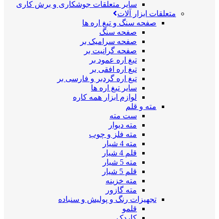
سایر متعلقات جوشکاری و برش کاری
متعلقات ابزار آلات
صفحه سنگ و تیغ اره ها
صفحه سنگ
صفحه سرامیک بر
صفحه گرانیت بر
تیغ اره عمود بر
تیغ اره افقی بر
تیغ اره گردبر و فارسی بر
سایر تیغ اره ها
لوازم ابزار همه کاره
مته و قلم
ست مته
مته دیوار
مته فلز و چوب
مته 4 شیار
قلم 4 شیار
مته 5 شیار
قلم 5 شیار
مته خزینه
مته گازور
تجهیزات رنگ و پولیش و سنباده
قلمو
کاردک