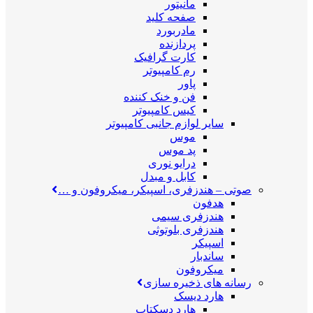
مانیتور
صفحه کلید
مادربورد
پردازنده
کارت گرافیک
رم کامپیوتر
پاور
فن و خنک کننده
کیس کامپیوتر
سایر لوازم جانبی کامپیوتر
موس
پد موس
درایو نوری
کابل و مبدل
صوتی
–
هندزفری، اسپیکر، میکروفون و …
هدفون
هندزفری سیمی
هندزفری بلوتوثی
اسپیکر
ساندبار
میکروفون
رسانه های ذخیره سازی
هارد دیسک
هارد دسکتاپ