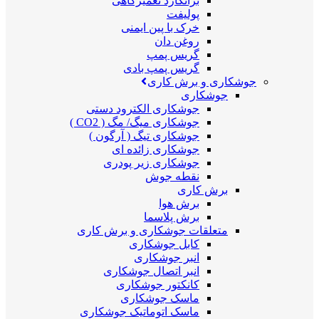
برانکارد تعمیرگاهی
پولیفت
خرک با پین ایمنی
روغن دان
گریس پمپ
گریس پمپ بادی
جوشکاری و برش کاری
جوشکاری
جوشکاری الکترود دستی
جوشکاری میگ/ مگ ( CO2 )
جوشکاری تیگ ( آرگون )
جوشکاری زائده ای
جوشکاری زیر پودری
نقطه جوش
برش کاری
برش هوا
برش پلاسما
متعلقات جوشکاری و برش کاری
کابل جوشکاری
انبر جوشکاری
انبر اتصال جوشکاری
کانکتور جوشکاری
ماسک جوشکاری
ماسک اتوماتیک جوشکاری