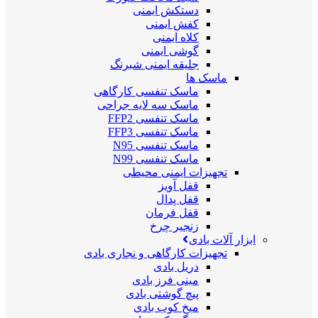
دستکش ایمنی
کفش ایمنی
کلاه ایمنی
گوشی ایمنی
جلیقه ایمنی شبرنگ
ماسک ها
ماسک تنفسی کارگاهی
ماسک سه لایه جراحی
ماسک تنفسی FFP2
ماسک تنفسی FFP3
ماسک تنفسی N95
ماسک تنفسی N99
تجهیزات ایمنی محیطی
قفل آویز
قفل پدال
قفل فرمان
زنجیر چرخ
ابزار آلات بادی
تجهیزات کارگاهی و نجاری بادی
دریل بادی
مینی فرز بادی
پیچ گوشتی بادی
میخ کوب بادی