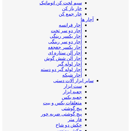
سیم لخت کن اتوماتیک
خار باز کن
خار جمع کن
آچار ها
آچار فرانسه
آچار دو سر تخت
آچار یکسر رینگی
آچار دو سر رینگی
آچار یکسر جغجغه
آچار آلن ستاره ای
آچار آلن شش گوش
آچار لوله گیر
آچار لوله گیر دو دسته
آچار شبکه
سایر ابزار آلات دستی
ست ابزار
جعبه ابزار
جعبه بکس
متعلقات بکس و بیت
پیچ گوشتی
پیچ گوشتی ضربه خور
فاز متر
چکش دو شاخ
چکش مهندسی