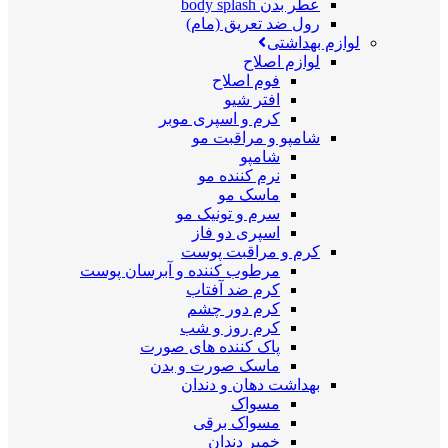
عطر بدن body splash
رول ضد تعریق (مام)
لوازم بهداشتی
لوازم اصلاح
فوم اصلاح
افتر شیو
کرم و اسپری موبر
شامپو و مراقبت مو
شامپو
نرم کننده مو
ماسک مو
سرم و تونیک مو
اسپری دو فاز
کرم و مراقبت پوست
مرطوب کننده و آبرسان پوست
کرم ضد آفتاب
کرم دور چشم
کرم روز و شب
پاک کننده های صورت
ماسک صورت و بدن
بهداشت دهان و دندان
مسواک
مسواک برقی
خمیر دندان