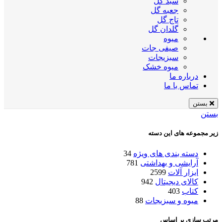
سبد گل
جعبه گل
تاج گل
گلدان گل
میوه
صیفی جات
سبزیجات
میوه خشک
درباره ما
تماس با ما
بستن
بستن
زیر مجموعه های این دسته
دسته بندی های ویژه
34
آرایشی و بهداشتی
781
ابزار آلات
2599
کالای دیجیتال
942
کتاب
403
میوه و سبزیجات
88
مرتب سازی بر اساس