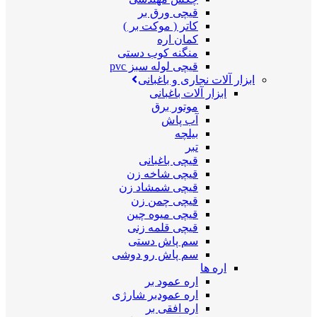
قیچی ورق بر
کاتر ( موکت بر )
کمان اره
منگنه کوب دستی
قیچی لوله سبز pvc
ابزار آلات نجاری و باغبانی
ابزار آلات باغبانی
موتور برق
آب پاش
بیلچه
تبر
قیچی باغبانی
قیچی شاخه زن
قیچی شمشاد زن
قیچی چمن زن
قیچی میوه چین
قیچی قلمه زنی
سم پاش دستی
سم پاش رو دوشی
اره ها
اره عمود بر
اره عمودبر شارژی
اره افقی بر