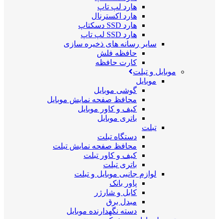
هارد لپ تاپ
هارد اکسترنال
هارد SSD دسکتاپ
هارد SSD لپ تاپ
سایر رسانه های ذخیره سازی
حافظه فلش
کارت حافظه
موبایل و تبلت
موبایل
گوشی موبایل
محافظ صفحه نمایش موبایل
کیف و کاور موبایل
باتری موبایل
تبلت
دستگاه تبلت
محافظ صفحه نمایش تبلت
کیف و کاور تبلت
باتری تبلت
لوازم جانبی موبایل و تبلت
پاور بانک
کابل و شارژر
مبدل برق
دسته نگهدارنده موبایل