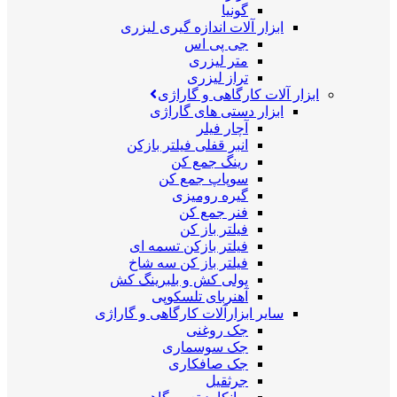
گونیا
ابزار آلات اندازه گیری لیزری
جی پی اس
متر لیزری
تراز لیزری
ابزار آلات کارگاهی و گاراژی
ابزار دستی های گاراژی
آچار فیلر
انبر قفلی فیلتر بازکن
رینگ جمع کن
سوپاپ جمع کن
گیره رومیزی
فنر جمع کن
فیلتر باز کن
فیلتر بازکن تسمه ای
فیلتر باز کن سه شاخ
پولی کش و بلبرینگ کش
آهنربای تلسکوپی
سایر ابزارآلات کارگاهی و گاراژی
جک روغنی
جک سوسماری
جک صافکاری
جرثقیل