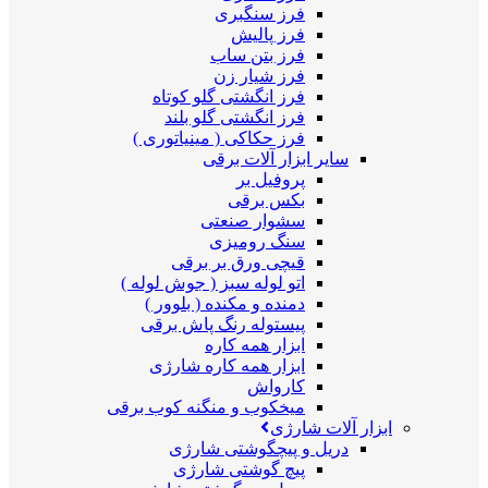
فرز سنگبری
فرز پالیش
فرز بتن ساب
فرز شیار زن
فرز انگشتی گلو کوتاه
فرز انگشتی گلو بلند
فرز حکاکی ( مینیاتوری )
سایر ابزار آلات برقی
پروفیل بر
بکس برقی
سشوار صنعتی
سنگ رومیزی
قیچی ورق بر برقی
اتو لوله سبز ( جوش لوله )
دمنده و مکنده ( بلوور )
پیستوله رنگ پاش برقی
ابزار همه کاره
ابزار همه کاره شارژی
کارواش
میخکوب و منگنه کوب برقی
ابزار آلات شارژی
دریل و پیچگوشتی شارژی
پیچ گوشتی شارژی