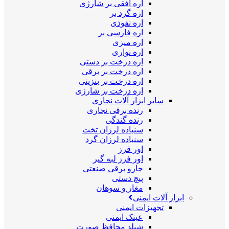
اره افقی بر شارژی
اره گرد بر
اره نفوذی
اره فارسی بر
اره میزی
اره نواری
اره درخت بر دستی
اره درخت بر برقی
اره درخت بر بنزینی
اره درخت بر شارژی
سایر ابزار آلات نجاری
رنده برقی نجاری
رنده گندگی
سنباده لرزان تخت
سنباده لرزان گرد
اور فرز
اور فرز لبه گیر
جارو برقی صنعتی
پیچ دستی
مغار و سوهان
ابزار آلات ایمنی
تجهیزات ایمنی
عینک ایمنی
شیلد محافظ صورت