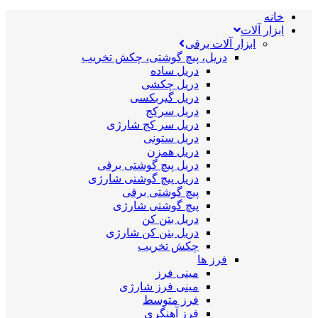
خانه
ابزار آلات
ابزار آلات برقی
دریل، پیچ گوشتی، چکش تخریب
دریل ساده
دریل چکشی
دریل گیربکسی
دریل سرکج
دریل سر کج شارژی
دریل ستونی
دریل همزن
دریل پیچ گوشتی برقی
دریل پیچ گوشتی شارژی
پیچ گوشتی برقی
پیچ گوشتی شارژی
دریل بتن کن
دریل بتن کن شارژی
چکش تخریب
فرز ها
مینی فرز
مینی فرز شارژی
فرز متوسط
فرز آهنگری