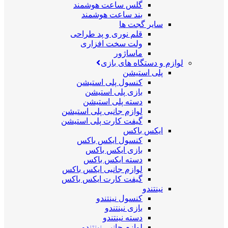
گلس ساعت هوشمند
بند ساعت هوشمند
سایر گجت ها
قلم نوری و پد طراحی
ولت سخت افزاری
ماساژور
لوازم و دستگاه های بازی
پلی استیشن
کنسول پلی استیشن
بازی پلی استیشن
دسته پلی استیشن
لوازم جانبی پلی استیشن
گیفت کارت پلی استیشن
ایکس باکس
کنسول ایکس باکس
بازی ایکس باکس
دسته ایکس باکس
لوازم جانبی ایکس باکس
گیفت کارت ایکس باکس
نینتندو
کنسول نینتندو
بازی نینتندو
دسته نینتندو
لوازم جانبی نینتندو