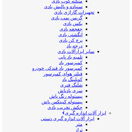
منگنه کوب بادی
سنباده و پالیش بادی
تجهیزات گاراژی بادی
گریس پمپ بادی
بکس بادی
جغجغه بادی
انگشتی بادی
پرچ کن بادی
درجه باد
سایر ابزارآلات بادی
تلمبه باد پایی
کمپرسور باد
کمپرسور باد فندکی خودرو
فیلتر هوای کمپرسور
کوپلینگ باد
شلنگ فنری
سری بادپاش
پیستوله رنگ پاش
پیستوله کنیتکس پاش
چکش تخریب بادی
ابزار آلات اندازه گیری
ابزار آلات اندازه گیری دستی
متر
تراز