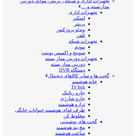
تجهیزات اداری و شبکه
–
پرینتر، مودم، دوربین
مداربسته و …
تجهیزات اداری
اسکنر
پرینتر
ویدئو پروژکتور
تلفن
تجهیزات شبکه
مودم
سوییچ و اکسس پوینت
تجهیزات دوربین مدار بسته
دوربین مدار بسته
دستگاه DVR
گجت ها و سایر کالاهای دیجیتال
خانه هوشمند
Tv box
جارو رباتیک
جارو شارژی
ترازو هوشمند
ظرف غذای هوشمند حیوانات خانگی
مخلوط کن
گجت های پوشیدنی
مچ بند هوشمند
ساعت هوشمند