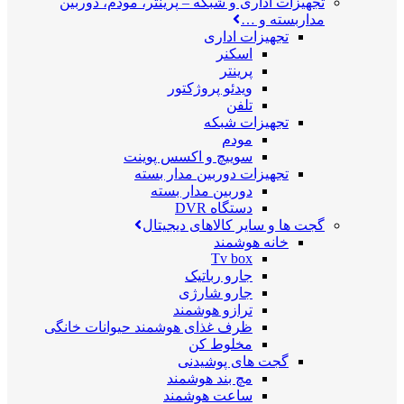
تجهیزات اداری و شبکه
–
پرینتر، مودم، دوربین
مداربسته و …
تجهیزات اداری
اسکنر
پرینتر
ویدئو پروژکتور
تلفن
تجهیزات شبکه
مودم
سوییچ و اکسس پوینت
تجهیزات دوربین مدار بسته
دوربین مدار بسته
دستگاه DVR
گجت ها و سایر کالاهای دیجیتال
خانه هوشمند
Tv box
جارو رباتیک
جارو شارژی
ترازو هوشمند
ظرف غذای هوشمند حیوانات خانگی
مخلوط کن
گجت های پوشیدنی
مچ بند هوشمند
ساعت هوشمند