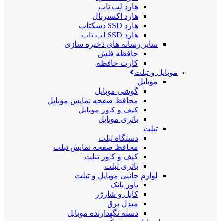
هارد لپ تاپ
هارد اکسترنال
هارد SSD دسکتاپ
هارد SSD لپ تاپ
سایر رسانه های ذخیره سازی
حافظه فلش
کارت حافظه
موبایل و تبلت
موبایل
گوشی موبایل
محافظ صفحه نمایش موبایل
کیف و کاور موبایل
باتری موبایل
تبلت
دستگاه تبلت
محافظ صفحه نمایش تبلت
کیف و کاور تبلت
باتری تبلت
لوازم جانبی موبایل و تبلت
پاور بانک
کابل و شارژر
مبدل برق
دسته نگهدارنده موبایل