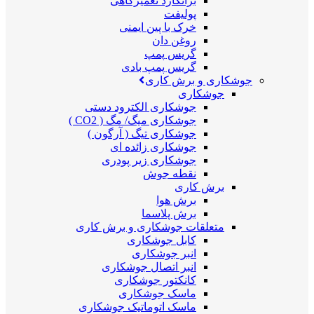
برانکارد تعمیرگاهی
پولیفت
خرک با پین ایمنی
روغن دان
گریس پمپ
گریس پمپ بادی
جوشکاری و برش کاری
جوشکاری
جوشکاری الکترود دستی
جوشکاری میگ/ مگ ( CO2 )
جوشکاری تیگ ( آرگون )
جوشکاری زائده ای
جوشکاری زیر پودری
نقطه جوش
برش کاری
برش هوا
برش پلاسما
متعلقات جوشکاری و برش کاری
کابل جوشکاری
انبر جوشکاری
انبر اتصال جوشکاری
کانکتور جوشکاری
ماسک جوشکاری
ماسک اتوماتیک جوشکاری