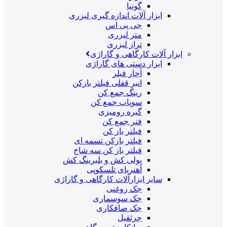
گونیا
ابزار آلات اندازه گیری لیزری
جی پی اس
متر لیزری
تراز لیزری
ابزار آلات کارگاهی و گاراژی
ابزار دستی های گاراژی
آچار فیلر
انبر قفلی فیلتر بازکن
رینگ جمع کن
سوپاپ جمع کن
گیره رومیزی
فنر جمع کن
فیلتر باز کن
فیلتر بازکن تسمه ای
فیلتر باز کن سه شاخ
پولی کش و بلبرینگ کش
آهنربای تلسکوپی
سایر ابزارآلات کارگاهی و گاراژی
جک روغنی
جک سوسماری
جک صافکاری
جرثقیل