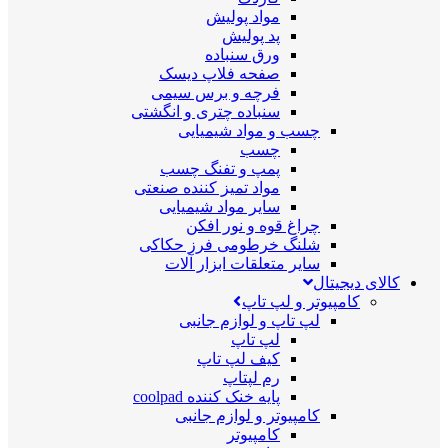
مواد پولیش
پد پولیش
ورق سنباده
صفحه فلاپ دیسک
فرچه و برس سیمی
سنباده چتری و انگشتی
چسب و مواد شیمیایی
چسب
پمپ و تفنگ چسب
مواد تمیز کننده صنعتی
سایر مواد شیمیایی
چراغ قوه و نور افکن
شلنگ خرطومی فرز حکاکی
سایر متعلقات ابزار آلات
کالای دیجیتال
کامپیوتر و لپ تاپ
لپ تاپ و لوازم جانبی
لپ تاپ
کیف لپ تاپ
رم لپتاپ
پایه خنک کننده coolpad
کامپیوتر و لوازم جانبی
کامپیوتر