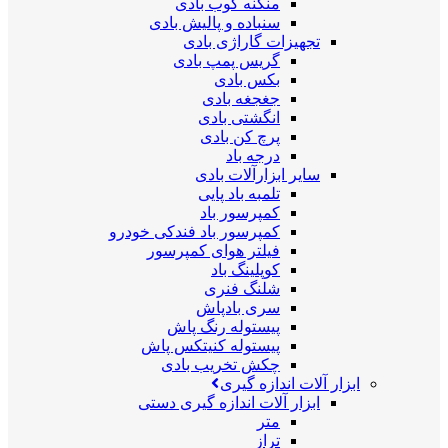
منگنه کوب بادی
سنباده و پالیش بادی
تجهیزات گاراژی بادی
گریس پمپ بادی
بکس بادی
جغجغه بادی
انگشتی بادی
پرچ کن بادی
درجه باد
سایر ابزارآلات بادی
تلمبه باد پایی
کمپرسور باد
کمپرسور باد فندکی خودرو
فیلتر هوای کمپرسور
کوپلینگ باد
شلنگ فنری
سری بادپاش
پیستوله رنگ پاش
پیستوله کنیتکس پاش
چکش تخریب بادی
ابزار آلات اندازه گیری
ابزار آلات اندازه گیری دستی
متر
تراز