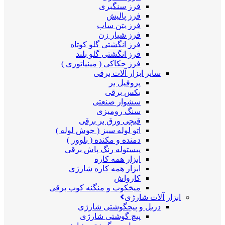
فرز سنگبری
فرز پالیش
فرز بتن ساب
فرز شیار زن
فرز انگشتی گلو کوتاه
فرز انگشتی گلو بلند
فرز حکاکی ( مینیاتوری )
سایر ابزار آلات برقی
پروفیل بر
بکس برقی
سشوار صنعتی
سنگ رومیزی
قیچی ورق بر برقی
اتو لوله سبز ( جوش لوله )
دمنده و مکنده ( بلوور )
پیستوله رنگ پاش برقی
ابزار همه کاره
ابزار همه کاره شارژی
کارواش
میخکوب و منگنه کوب برقی
ابزار آلات شارژی
دریل و پیچگوشتی شارژی
پیچ گوشتی شارژی