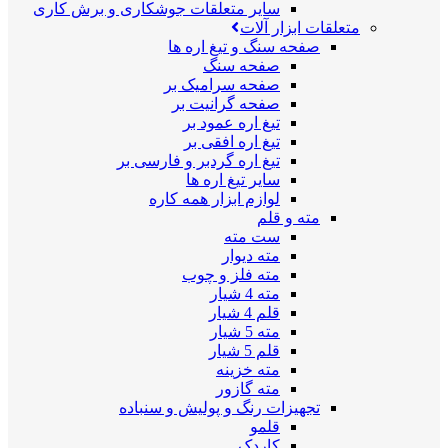
سایر متعلقات جوشکاری و برش کاری
متعلقات ابزار آلات
صفحه سنگ و تیغ اره ها
صفحه سنگ
صفحه سرامیک بر
صفحه گرانیت بر
تیغ اره عمود بر
تیغ اره افقی بر
تیغ اره گردبر و فارسی بر
سایر تیغ اره ها
لوازم ابزار همه کاره
مته و قلم
ست مته
مته دیوار
مته فلز و چوب
مته 4 شیار
قلم 4 شیار
مته 5 شیار
قلم 5 شیار
مته خزینه
مته گازور
تجهیزات رنگ و پولیش و سنباده
قلمو
کاردک