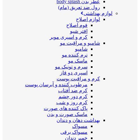
عطر بدن body splash
رول ضد تعریق (مام)
لوازم بهداشتی
لوازم اصلاح
فوم اصلاح
افتر شیو
کرم و اسپری موبر
شامپو و مراقبت مو
شامپو
نرم کننده مو
ماسک مو
سرم و تونیک مو
اسپری دو فاز
کرم و مراقبت پوست
مرطوب کننده و آبرسان پوست
کرم ضد آفتاب
کرم دور چشم
کرم روز و شب
پاک کننده های صورت
ماسک صورت و بدن
بهداشت دهان و دندان
مسواک
مسواک برقی
خمیر دندان