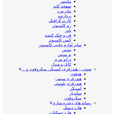
مانیتور
صفحه کلید
مادربورد
پردازنده
کارت گرافیک
رم کامپیوتر
پاور
فن و خنک کننده
کیس کامپیوتر
سایر لوازم جانبی کامپیوتر
موس
پد موس
درایو نوری
کابل و مبدل
صوتی
–
هندزفری، اسپیکر، میکروفون و …
هدفون
هندزفری سیمی
هندزفری بلوتوثی
اسپیکر
ساندبار
میکروفون
رسانه های ذخیره سازی
هارد دیسک
هارد دسکتاپ