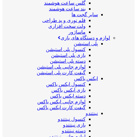
گلس ساعت هوشمند
بند ساعت هوشمند
سایر گجت ها
قلم نوری و پد طراحی
ولت سخت افزاری
ماساژور
لوازم و دستگاه های بازی
پلی استیشن
کنسول پلی استیشن
بازی پلی استیشن
دسته پلی استیشن
لوازم جانبی پلی استیشن
گیفت کارت پلی استیشن
ایکس باکس
کنسول ایکس باکس
بازی ایکس باکس
دسته ایکس باکس
لوازم جانبی ایکس باکس
گیفت کارت ایکس باکس
نینتندو
کنسول نینتندو
بازی نینتندو
دسته نینتندو
لوازم جانبی نینتندو