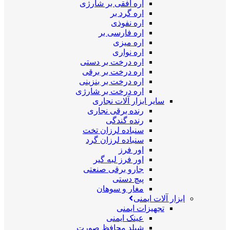
اره افقی بر شارژی
اره گرد بر
اره نفوذی
اره فارسی بر
اره میزی
اره نواری
اره درخت بر دستی
اره درخت بر برقی
اره درخت بر بنزینی
اره درخت بر شارژی
سایر ابزار آلات نجاری
رنده برقی نجاری
رنده گندگی
سنباده لرزان تخت
سنباده لرزان گرد
اور فرز
اور فرز لبه گیر
جارو برقی صنعتی
پیچ دستی
مغار و سوهان
ابزار آلات ایمنی
تجهیزات ایمنی
عینک ایمنی
شیلد محافظ صورت