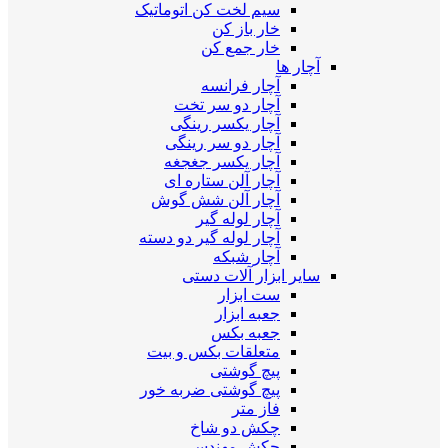
سیم لخت کن اتوماتیک
خار باز کن
خار جمع کن
آچار ها
آچار فرانسه
آچار دو سر تخت
آچار یکسر رینگی
آچار دو سر رینگی
آچار یکسر جغجغه
آچار آلن ستاره ای
آچار آلن شش گوش
آچار لوله گیر
آچار لوله گیر دو دسته
آچار شبکه
سایر ابزار آلات دستی
ست ابزار
جعبه ابزار
جعبه بکس
متعلقات بکس و بیت
پیچ گوشتی
پیچ گوشتی ضربه خور
فاز متر
چکش دو شاخ
چکش مهندسی