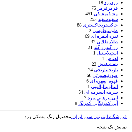
زرد
زرد
18
قرمز
قرمز
75
مشکی
مشکی
451
سفید
سفید
253
خاکستری
خاکستری
88
طوسی
طوسی
2
نقره ای
نقره ای
69
طلایی
طلایی
32
رز گلد
رز گلد
21
استیل
استیل
1
آهن
آهن
1
بنفش
بنفش
23
نارنجی
نارنجی
24
صورتی
صورتی
66
قهوه ای
قهوه ای
6
آلبالویی
آلبالویی
1
سرمه ای
سرمه ای
54
آبی تیره
آبی تیره
7
آبی کمرنگ
آبی کمرنگ
8
فروشگاه اینترنتی سرو ایران
محصول رنگ
مشکی زرد
نمایش یک نتیجه