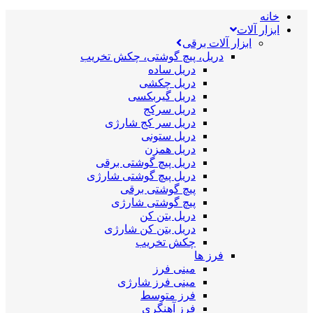
خانه
ابزار آلات
ابزار آلات برقی
دریل، پیچ گوشتی، چکش تخریب
دریل ساده
دریل چکشی
دریل گیربکسی
دریل سرکج
دریل سر کج شارژی
دریل ستونی
دریل همزن
دریل پیچ گوشتی برقی
دریل پیچ گوشتی شارژی
پیچ گوشتی برقی
پیچ گوشتی شارژی
دریل بتن کن
دریل بتن کن شارژی
چکش تخریب
فرز ها
مینی فرز
مینی فرز شارژی
فرز متوسط
فرز آهنگری