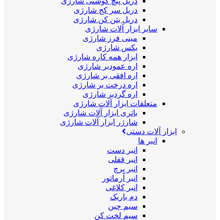
دریل پیچ گوشتی شارژی
دریل سر کج شارژی
دریل بتن کن شارژی
سایر ابزار آلات شارژی
مینی فرز شارژی
بکس شارژی
ابزار همه کاره شارژی
اره عمودبر شارژی
اره افقی بر شارژی
اره درخت بر شارژی
اره گردبر شارژی
متعلقات ابزار آلات شارژی
باتری ابزار آلات شارژی
شارژر ابزار آلات شارژی
ابزار آلات دستی
انبر ها
انبر دست
انبر قفلی
انبر پرچ
انبر آرماتور
انبر کلاغی
دم باریک
سیم چین
سیم لخت کن