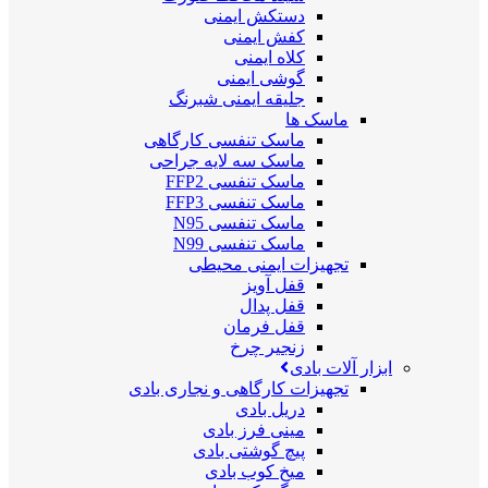
دستکش ایمنی
کفش ایمنی
کلاه ایمنی
گوشی ایمنی
جلیقه ایمنی شبرنگ
ماسک ها
ماسک تنفسی کارگاهی
ماسک سه لایه جراحی
ماسک تنفسی FFP2
ماسک تنفسی FFP3
ماسک تنفسی N95
ماسک تنفسی N99
تجهیزات ایمنی محیطی
قفل آویز
قفل پدال
قفل فرمان
زنجیر چرخ
ابزار آلات بادی
تجهیزات کارگاهی و نجاری بادی
دریل بادی
مینی فرز بادی
پیچ گوشتی بادی
میخ کوب بادی