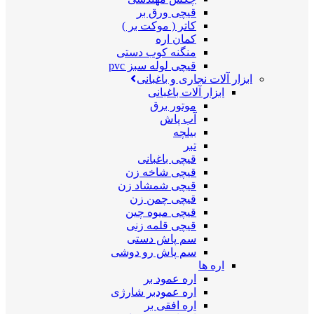
قیچی ورق بر
کاتر ( موکت بر )
کمان اره
منگنه کوب دستی
قیچی لوله سبز pvc
ابزار آلات نجاری و باغبانی
ابزار آلات باغبانی
موتور برق
آب پاش
بیلچه
تبر
قیچی باغبانی
قیچی شاخه زن
قیچی شمشاد زن
قیچی چمن زن
قیچی میوه چین
قیچی قلمه زنی
سم پاش دستی
سم پاش رو دوشی
اره ها
اره عمود بر
اره عمودبر شارژی
اره افقی بر