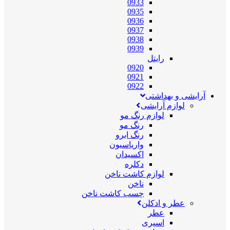
0933
0935
0936
0937
0938
0939
رایتل
0920
0921
0922
آرایشی و بهداشتی
لوازم آرایشی
لوازم رنگ مو
رنگ مو
رنگ ابرو
واریاسیون
اکسیدان
دکلره
لوازم کاشت ناخن
ناخن
چسب کاشت ناخن
عطر و ادکلن
عطر
اسپری