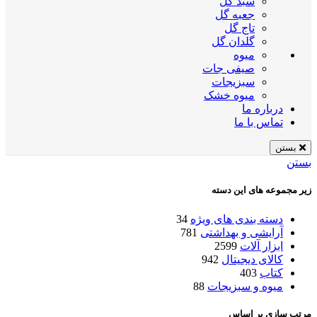
سبد گل
جعبه گل
تاج گل
گلدان گل
میوه
صیفی جات
سبزیجات
میوه خشک
درباره ما
تماس با ما
بستن
بستن
زیر مجموعه های این دسته
دسته بندی های ویژه
34
آرایشی و بهداشتی
781
ابزار آلات
2599
کالای دیجیتال
942
کتاب
403
میوه و سبزیجات
88
مرتب سازی بر اساس