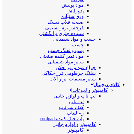
مواد پولیش
پد پولیش
ورق سنباده
صفحه فلاپ دیسک
فرچه و برس سیمی
سنباده چتری و انگشتی
چسب و مواد شیمیایی
چسب
پمپ و تفنگ چسب
مواد تمیز کننده صنعتی
سایر مواد شیمیایی
چراغ قوه و نور افکن
شلنگ خرطومی فرز حکاکی
سایر متعلقات ابزار آلات
کالای دیجیتال
کامپیوتر و لپ تاپ
لپ تاپ و لوازم جانبی
لپ تاپ
کیف لپ تاپ
رم لپتاپ
پایه خنک کننده coolpad
کامپیوتر و لوازم جانبی
کامپیوتر