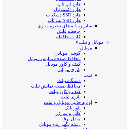
هارد لپ تاپ
هارد اکسترنال
هارد SSD دسکتاپ
هارد SSD لپ تاپ
سایر رسانه های ذخیره سازی
حافظه فلش
کارت حافظه
موبایل و تبلت
موبایل
گوشی موبایل
محافظ صفحه نمایش موبایل
کیف و کاور موبایل
باتری موبایل
تبلت
دستگاه تبلت
محافظ صفحه نمایش تبلت
کیف و کاور تبلت
باتری تبلت
لوازم جانبی موبایل و تبلت
پاور بانک
کابل و شارژر
مبدل برق
دسته نگهدارنده موبایل