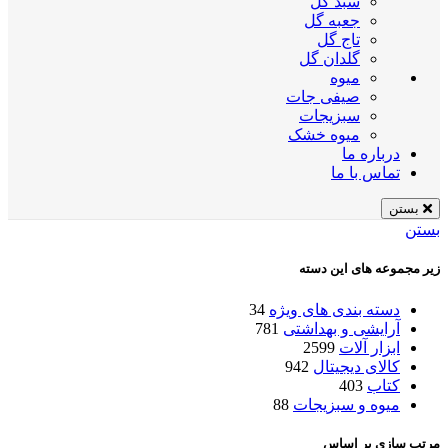
سبد گل
جعبه گل
تاج گل
گلدان گل
میوه
صیفی جات
سبزیجات
میوه خشک
درباره ما
تماس با ما
بستن
بستن
زیر مجموعه های این دسته
دسته بندی های ویژه
34
آرایشی و بهداشتی
781
ابزار آلات
2599
کالای دیجیتال
942
کتاب
403
میوه و سبزیجات
88
مرتب سازی بر اساس