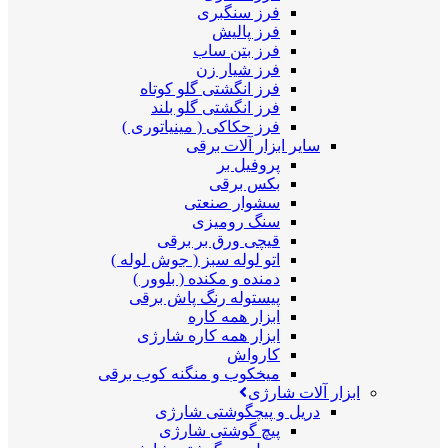
فرز سنگبری
فرز پالیش
فرز بتن ساب
فرز شیار زن
فرز انگشتی گلو کوتاه
فرز انگشتی گلو بلند
فرز حکاکی ( مینیاتوری )
سایر ابزار آلات برقی
پروفیل بر
بکس برقی
سشوار صنعتی
سنگ رومیزی
قیچی ورق بر برقی
اتو لوله سبز ( جوش لوله )
دمنده و مکنده ( بلوور )
پیستوله رنگ پاش برقی
ابزار همه کاره
ابزار همه کاره شارژی
کارواش
میخکوب و منگنه کوب برقی
ابزار آلات شارژی
دریل و پیچگوشتی شارژی
پیچ گوشتی شارژی