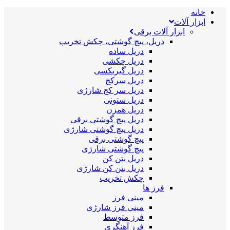
خانه
ابزار آلات
ابزار آلات برقی
دریل، پیچ گوشتی، چکش تخریب
دریل ساده
دریل چکشی
دریل گیربکسی
دریل سرکج
دریل سر کج شارژی
دریل ستونی
دریل همزن
دریل پیچ گوشتی برقی
دریل پیچ گوشتی شارژی
پیچ گوشتی برقی
پیچ گوشتی شارژی
دریل بتن کن
دریل بتن کن شارژی
چکش تخریب
فرز ها
مینی فرز
مینی فرز شارژی
فرز متوسط
فرز آهنگری