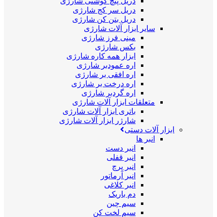
دریل پیچ گوشتی شارژی
دریل سر کج شارژی
دریل بتن کن شارژی
سایر ابزار آلات شارژی
مینی فرز شارژی
بکس شارژی
ابزار همه کاره شارژی
اره عمودبر شارژی
اره افقی بر شارژی
اره درخت بر شارژی
اره گردبر شارژی
متعلقات ابزار آلات شارژی
باتری ابزار آلات شارژی
شارژر ابزار آلات شارژی
ابزار آلات دستی
انبر ها
انبر دست
انبر قفلی
انبر پرچ
انبر آرماتور
انبر کلاغی
دم باریک
سیم چین
سیم لخت کن