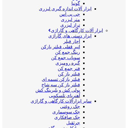
گونیا
ابزار آلات اندازه گیری لیزری
جی پی اس
متر لیزری
تراز لیزری
ابزار آلات کارگاهی و گاراژی
ابزار دستی های گاراژی
آچار فیلر
انبر قفلی فیلتر بازکن
رینگ جمع کن
سوپاپ جمع کن
گیره رومیزی
فنر جمع کن
فیلتر باز کن
فیلتر بازکن تسمه ای
فیلتر باز کن سه شاخ
پولی کش و بلبرینگ کش
آهنربای تلسکوپی
سایر ابزارآلات کارگاهی و گاراژی
جک روغنی
جک سوسماری
جک صافکاری
جرثقیل