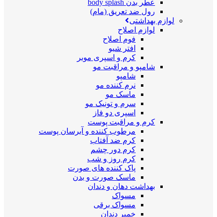
عطر بدن body splash
رول ضد تعریق (مام)
لوازم بهداشتی
لوازم اصلاح
فوم اصلاح
افتر شیو
کرم و اسپری موبر
شامپو و مراقبت مو
شامپو
نرم کننده مو
ماسک مو
سرم و تونیک مو
اسپری دو فاز
کرم و مراقبت پوست
مرطوب کننده و آبرسان پوست
کرم ضد آفتاب
کرم دور چشم
کرم روز و شب
پاک کننده های صورت
ماسک صورت و بدن
بهداشت دهان و دندان
مسواک
مسواک برقی
خمیر دندان