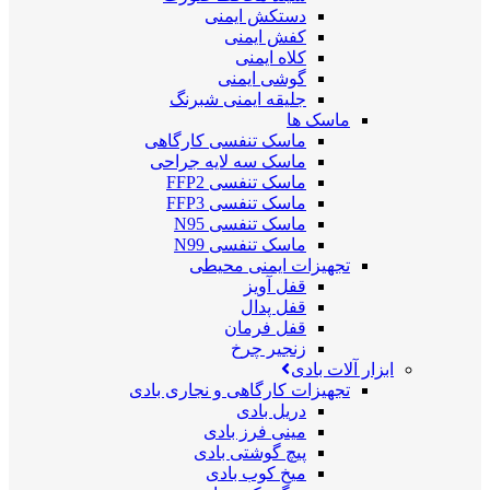
دستکش ایمنی
کفش ایمنی
کلاه ایمنی
گوشی ایمنی
جلیقه ایمنی شبرنگ
ماسک ها
ماسک تنفسی کارگاهی
ماسک سه لایه جراحی
ماسک تنفسی FFP2
ماسک تنفسی FFP3
ماسک تنفسی N95
ماسک تنفسی N99
تجهیزات ایمنی محیطی
قفل آویز
قفل پدال
قفل فرمان
زنجیر چرخ
ابزار آلات بادی
تجهیزات کارگاهی و نجاری بادی
دریل بادی
مینی فرز بادی
پیچ گوشتی بادی
میخ کوب بادی