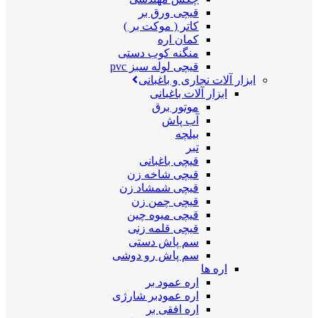
قیچی ورق بر
کاتر ( موکت بر )
کمان اره
منگنه کوب دستی
قیچی لوله سبز pvc
ابزار آلات نجاری و باغبانی
ابزار آلات باغبانی
موتور برق
آب پاش
بیلچه
تبر
قیچی باغبانی
قیچی شاخه زن
قیچی شمشاد زن
قیچی چمن زن
قیچی میوه چین
قیچی قلمه زنی
سم پاش دستی
سم پاش رو دوشی
اره ها
اره عمود بر
اره عمودبر شارژی
اره افقی بر