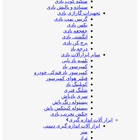
منگنه کوب بادی
سنباده و پالیش بادی
تجهیزات گاراژی بادی
گریس پمپ بادی
بکس بادی
جغجغه بادی
انگشتی بادی
پرچ کن بادی
درجه باد
سایر ابزارآلات بادی
تلمبه باد پایی
کمپرسور باد
کمپرسور باد فندکی خودرو
فیلتر هوای کمپرسور
کوپلینگ باد
شلنگ فنری
سری بادپاش
پیستوله رنگ پاش
پیستوله کنیتکس پاش
چکش تخریب بادی
ابزار آلات اندازه گیری
ابزار آلات اندازه گیری دستی
متر
تراز