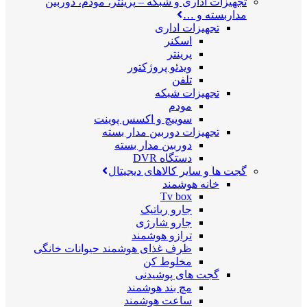
تجهیزات اداری و شبکه
–
پرینتر، مودم، دوربین
مداربسته و …
تجهیزات اداری
اسکنر
پرینتر
ویدئو پروژکتور
تلفن
تجهیزات شبکه
مودم
سوییچ و اکسس پوینت
تجهیزات دوربین مدار بسته
دوربین مدار بسته
دستگاه DVR
گجت ها و سایر کالاهای دیجیتال
خانه هوشمند
Tv box
جارو رباتیک
جارو شارژی
ترازو هوشمند
ظرف غذای هوشمند حیوانات خانگی
مخلوط کن
گجت های پوشیدنی
مچ بند هوشمند
ساعت هوشمند