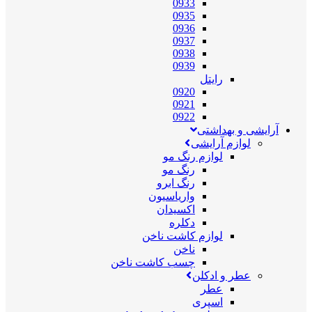
0933
0935
0936
0937
0938
0939
رایتل
0920
0921
0922
آرایشی و بهداشتی
لوازم آرایشی
لوازم رنگ مو
رنگ مو
رنگ ابرو
واریاسیون
اکسیدان
دکلره
لوازم کاشت ناخن
ناخن
چسب کاشت ناخن
عطر و ادکلن
عطر
اسپری