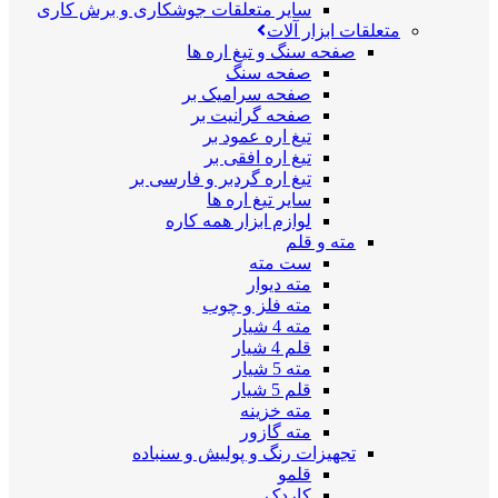
سایر متعلقات جوشکاری و برش کاری
متعلقات ابزار آلات
صفحه سنگ و تیغ اره ها
صفحه سنگ
صفحه سرامیک بر
صفحه گرانیت بر
تیغ اره عمود بر
تیغ اره افقی بر
تیغ اره گردبر و فارسی بر
سایر تیغ اره ها
لوازم ابزار همه کاره
مته و قلم
ست مته
مته دیوار
مته فلز و چوب
مته 4 شیار
قلم 4 شیار
مته 5 شیار
قلم 5 شیار
مته خزینه
مته گازور
تجهیزات رنگ و پولیش و سنباده
قلمو
کاردک