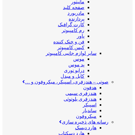
مانیتور
صفحه کلید
مادربورد
پردازنده
کارت گرافیک
رم کامپیوتر
پاور
فن و خنک کننده
کیس کامپیوتر
سایر لوازم جانبی کامپیوتر
موس
پد موس
درایو نوری
کابل و مبدل
صوتی
–
هندزفری، اسپیکر، میکروفون و …
هدفون
هندزفری سیمی
هندزفری بلوتوثی
اسپیکر
ساندبار
میکروفون
رسانه های ذخیره سازی
هارد دیسک
هارد دسکتاپ