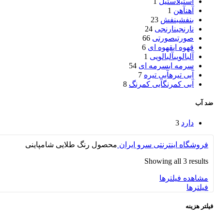
استیل
استیل
1
آهن
آهن
1
بنفش
بنفش
23
نارنجی
نارنجی
24
صورتی
صورتی
66
قهوه ای
قهوه ای
6
آلبالویی
آلبالویی
1
سرمه ای
سرمه ای
54
آبی تیره
آبی تیره
7
آبی کمرنگ
آبی کمرنگ
8
ضد آب
دارد
3
فروشگاه اینترنتی سرو ایران
محصول رنگ
طلایی شامپاینی
Showing all 3 results
مشاهده فیلترها
فیلترها
فیلتر هزینه