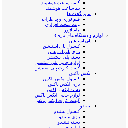
گلس ساعت هوشمند
بند ساعت هوشمند
سایر گجت ها
قلم نوری و پد طراحی
ولت سخت افزاری
ماساژور
لوازم و دستگاه های بازی
پلی استیشن
کنسول پلی استیشن
بازی پلی استیشن
دسته پلی استیشن
لوازم جانبی پلی استیشن
گیفت کارت پلی استیشن
ایکس باکس
کنسول ایکس باکس
بازی ایکس باکس
دسته ایکس باکس
لوازم جانبی ایکس باکس
گیفت کارت ایکس باکس
نینتندو
کنسول نینتندو
بازی نینتندو
دسته نینتندو
لوازم جانبی نینتندو