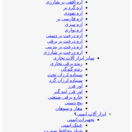
اره افقی بر شارژی
اره گرد بر
اره نفوذی
اره فارسی بر
اره میزی
اره نواری
اره درخت بر دستی
اره درخت بر برقی
اره درخت بر بنزینی
اره درخت بر شارژی
سایر ابزار آلات نجاری
رنده برقی نجاری
رنده گندگی
سنباده لرزان تخت
سنباده لرزان گرد
اور فرز
اور فرز لبه گیر
جارو برقی صنعتی
پیچ دستی
مغار و سوهان
ابزار آلات ایمنی
تجهیزات ایمنی
عینک ایمنی
شیلد محافظ صورت