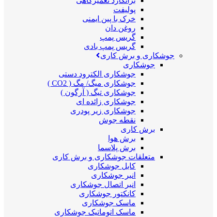
برانکارد تعمیرگاهی
پولیفت
خرک با پین ایمنی
روغن دان
گریس پمپ
گریس پمپ بادی
جوشکاری و برش کاری
جوشکاری
جوشکاری الکترود دستی
جوشکاری میگ/ مگ ( CO2 )
جوشکاری تیگ ( آرگون )
جوشکاری زائده ای
جوشکاری زیر پودری
نقطه جوش
برش کاری
برش هوا
برش پلاسما
متعلقات جوشکاری و برش کاری
کابل جوشکاری
انبر جوشکاری
انبر اتصال جوشکاری
کانکتور جوشکاری
ماسک جوشکاری
ماسک اتوماتیک جوشکاری