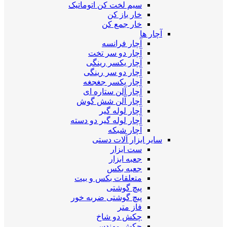
سیم لخت کن اتوماتیک
خار باز کن
خار جمع کن
آچار ها
آچار فرانسه
آچار دو سر تخت
آچار یکسر رینگی
آچار دو سر رینگی
آچار یکسر جغجغه
آچار آلن ستاره ای
آچار آلن شش گوش
آچار لوله گیر
آچار لوله گیر دو دسته
آچار شبکه
سایر ابزار آلات دستی
ست ابزار
جعبه ابزار
جعبه بکس
متعلقات بکس و بیت
پیچ گوشتی
پیچ گوشتی ضربه خور
فاز متر
چکش دو شاخ
چکش مهندسی