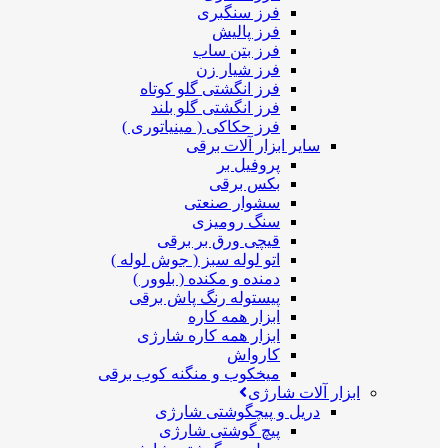
فرز سنگبری
فرز پالیش
فرز بتن ساب
فرز شیار زن
فرز انگشتی گلو کوتاه
فرز انگشتی گلو بلند
فرز حکاکی ( مینیاتوری )
سایر ابزار آلات برقی
پروفیل بر
بکس برقی
سشوار صنعتی
سنگ رومیزی
قیچی ورق بر برقی
اتو لوله سبز ( جوش لوله )
دمنده و مکنده ( بلوور )
پیستوله رنگ پاش برقی
ابزار همه کاره
ابزار همه کاره شارژی
کارواش
میخکوب و منگنه کوب برقی
ابزار آلات شارژی
دریل و پیچگوشتی شارژی
پیچ گوشتی شارژی