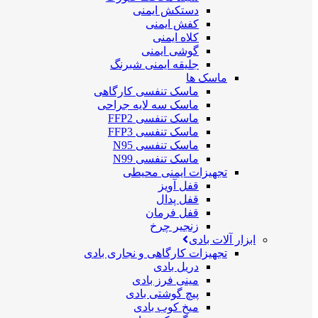
دستکش ایمنی
کفش ایمنی
کلاه ایمنی
گوشی ایمنی
جلیقه ایمنی شبرنگ
ماسک ها
ماسک تنفسی کارگاهی
ماسک سه لایه جراحی
ماسک تنفسی FFP2
ماسک تنفسی FFP3
ماسک تنفسی N95
ماسک تنفسی N99
تجهیزات ایمنی محیطی
قفل آویز
قفل پدال
قفل فرمان
زنجیر چرخ
ابزار آلات بادی
تجهیزات کارگاهی و نجاری بادی
دریل بادی
مینی فرز بادی
پیچ گوشتی بادی
میخ کوب بادی