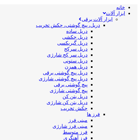
خانه
ابزار آلات
ابزار آلات برقی
دریل، پیچ گوشتی، چکش تخریب
دریل ساده
دریل چکشی
دریل گیربکسی
دریل سرکج
دریل سر کج شارژی
دریل ستونی
دریل همزن
دریل پیچ گوشتی برقی
دریل پیچ گوشتی شارژی
پیچ گوشتی برقی
پیچ گوشتی شارژی
دریل بتن کن
دریل بتن کن شارژی
چکش تخریب
فرز ها
مینی فرز
مینی فرز شارژی
فرز متوسط
فرز آهنگری