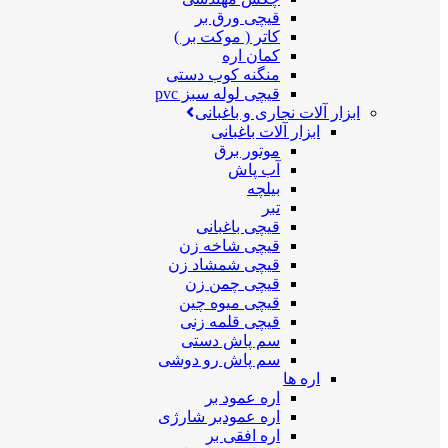
قیچی ورق بر
کاتر ( موکت بر )
کمان اره
منگنه کوب دستی
قیچی لوله سبز pvc
ابزار آلات نجاری و باغبانی
ابزار آلات باغبانی
موتور برق
آب پاش
بیلچه
تبر
قیچی باغبانی
قیچی شاخه زن
قیچی شمشاد زن
قیچی چمن زن
قیچی میوه چین
قیچی قلمه زنی
سم پاش دستی
سم پاش رو دوشی
اره ها
اره عمود بر
اره عمودبر شارژی
اره افقی بر