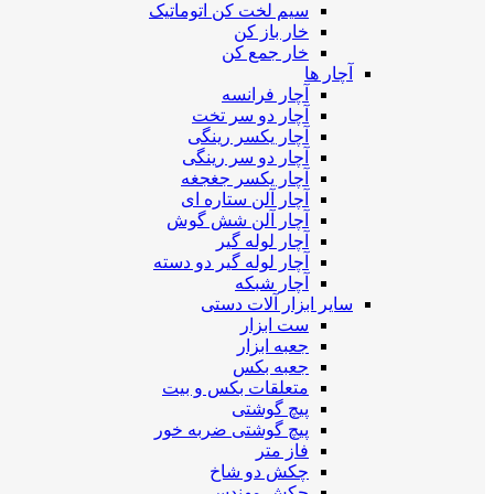
سیم لخت کن اتوماتیک
خار باز کن
خار جمع کن
آچار ها
آچار فرانسه
آچار دو سر تخت
آچار یکسر رینگی
آچار دو سر رینگی
آچار یکسر جغجغه
آچار آلن ستاره ای
آچار آلن شش گوش
آچار لوله گیر
آچار لوله گیر دو دسته
آچار شبکه
سایر ابزار آلات دستی
ست ابزار
جعبه ابزار
جعبه بکس
متعلقات بکس و بیت
پیچ گوشتی
پیچ گوشتی ضربه خور
فاز متر
چکش دو شاخ
چکش مهندسی