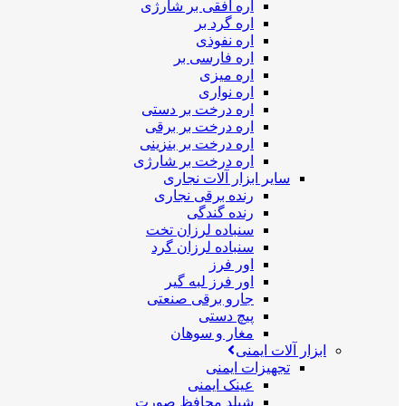
اره افقی بر شارژی
اره گرد بر
اره نفوذی
اره فارسی بر
اره میزی
اره نواری
اره درخت بر دستی
اره درخت بر برقی
اره درخت بر بنزینی
اره درخت بر شارژی
سایر ابزار آلات نجاری
رنده برقی نجاری
رنده گندگی
سنباده لرزان تخت
سنباده لرزان گرد
اور فرز
اور فرز لبه گیر
جارو برقی صنعتی
پیچ دستی
مغار و سوهان
ابزار آلات ایمنی
تجهیزات ایمنی
عینک ایمنی
شیلد محافظ صورت