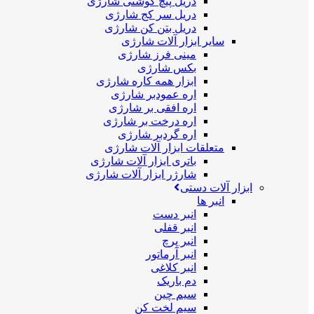
دریل پیچ گوشتی شارژی
دریل سر کج شارژی
دریل بتن کن شارژی
سایر ابزار آلات شارژی
مینی فرز شارژی
بکس شارژی
ابزار همه کاره شارژی
اره عمودبر شارژی
اره افقی بر شارژی
اره درخت بر شارژی
اره گردبر شارژی
متعلقات ابزار آلات شارژی
باتری ابزار آلات شارژی
شارژر ابزار آلات شارژی
ابزار آلات دستی
انبر ها
انبر دست
انبر قفلی
انبر پرچ
انبر آرماتور
انبر کلاغی
دم باریک
سیم چین
سیم لخت کن