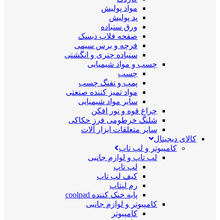
مواد پولیش
پد پولیش
ورق سنباده
صفحه فلاپ دیسک
فرچه و برس سیمی
سنباده چتری و انگشتی
چسب و مواد شیمیایی
چسب
پمپ و تفنگ چسب
مواد تمیز کننده صنعتی
سایر مواد شیمیایی
چراغ قوه و نور افکن
شلنگ خرطومی فرز حکاکی
سایر متعلقات ابزار آلات
کالای دیجیتال
کامپیوتر و لپ تاپ
لپ تاپ و لوازم جانبی
لپ تاپ
کیف لپ تاپ
رم لپتاپ
پایه خنک کننده coolpad
کامپیوتر و لوازم جانبی
کامپیوتر