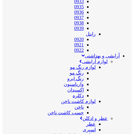
0933
0935
0936
0937
0938
0939
رایتل
0920
0921
0922
آرایشی و بهداشتی
لوازم آرایشی
لوازم رنگ مو
رنگ مو
رنگ ابرو
واریاسیون
اکسیدان
دکلره
لوازم کاشت ناخن
ناخن
چسب کاشت ناخن
عطر و ادکلن
عطر
اسپری