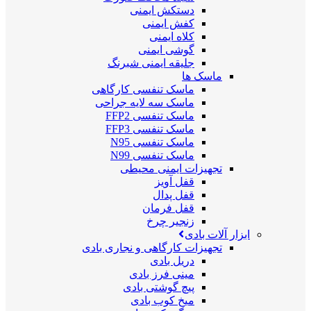
دستکش ایمنی
کفش ایمنی
کلاه ایمنی
گوشی ایمنی
جلیقه ایمنی شبرنگ
ماسک ها
ماسک تنفسی کارگاهی
ماسک سه لایه جراحی
ماسک تنفسی FFP2
ماسک تنفسی FFP3
ماسک تنفسی N95
ماسک تنفسی N99
تجهیزات ایمنی محیطی
قفل آویز
قفل پدال
قفل فرمان
زنجیر چرخ
ابزار آلات بادی
تجهیزات کارگاهی و نجاری بادی
دریل بادی
مینی فرز بادی
پیچ گوشتی بادی
میخ کوب بادی