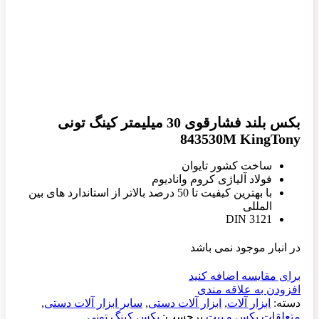
بکس بلند فشارقوی 30 میلیمتر کینگ تونی
843530M KingTony
ساخت کشور تایوان
فولاد آلیاژی کروم وانادیوم
با بهترین کیفیت تا 50 درصد بالاتر از استاندارد های بین
المللی
DIN 3121
در انبار موجود نمی باشد
برای مقایسه اضافه کنید
افزودن به علاقه مندی
دسته:
ابزار آلات
,
ابزار آلات دستی
,
سایر ابزار آلات دستی
,
متعلقات بکس و بیت
برچسب:
بکس کینگ تونی