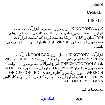
6 points
Metric size
DIN 3121
کمپانیKING TONY تایوان در زمینه تولید ابزارآلات دستی ،
ابزارآلات فشارقوی و بادی و ابزارآلات مکانیکی با استانداردهای
DIN آلمان و ANSI آمریکا فعالیت کرده که کیفیت ابزارآلات
فشارقوی این کمپانی ۵۰% بالاتر از استاندارادهای بین المللی می
باشد .
ابزارآلات KINGTONY شامل انواع TOOLBOX ،آچارآلات
WRENCHES انواع بکس از درایو ۴/۱ الی ۲/۱ ۲ SOKET ، ابزارآلات
بادیPNEUMATIC TOOLS ،انواع انبرآلات معمولی و۱۰۰۰ولت
فشارقوی عایق دارPLIERS ،انواع آچارهای چکشخورSLOGGING
WRENCH ، انواع ترکمتر و آچار درجه TORQUE CONTROL &
MULTIPLIERS و ابزارهای مخصوص مکانیکی ، گاراژی و کارگاهی
AUTOMOTIVE TOOLS
مشخصات فنی
برند
کینگ تونی