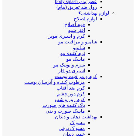
عطر بدن body splash
رول ضد تعریق (مام)
لوازم بهداشتی
لوازم اصلاح
فوم اصلاح
افتر شیو
کرم و اسپری موبر
شامپو و مراقبت مو
شامپو
نرم کننده مو
ماسک مو
سرم و تونیک مو
اسپری دو فاز
کرم و مراقبت پوست
مرطوب کننده و آبرسان پوست
کرم ضد آفتاب
کرم دور چشم
کرم روز و شب
پاک کننده های صورت
ماسک صورت و بدن
بهداشت دهان و دندان
مسواک
مسواک برقی
خمیر دندان