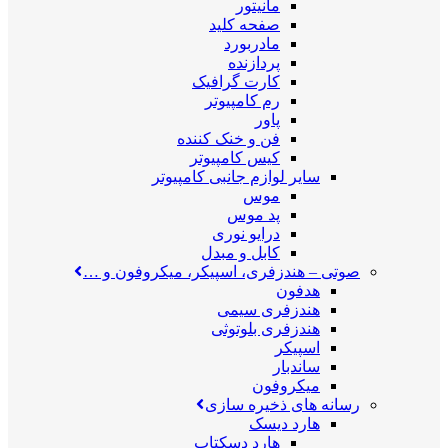
مانیتور
صفحه کلید
مادربورد
پردازنده
کارت گرافیک
رم کامپیوتر
پاور
فن و خنک کننده
کیس کامپیوتر
سایر لوازم جانبی کامپیوتر
موس
پد موس
درایو نوری
کابل و مبدل
صوتی
–
هندزفری، اسپیکر، میکروفون و …
هدفون
هندزفری سیمی
هندزفری بلوتوثی
اسپیکر
ساندبار
میکروفون
رسانه های ذخیره سازی
هارد دیسک
هارد دسکتاپ