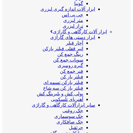
گونیا
ابزار آلات اندازه گیری لیزری
جی پی اس
متر لیزری
تراز لیزری
ابزار آلات کارگاهی و گاراژی
ابزار دستی های گاراژی
آچار فیلر
انبر قفلی فیلتر بازکن
رینگ جمع کن
سوپاپ جمع کن
گیره رومیزی
فنر جمع کن
فیلتر باز کن
فیلتر بازکن تسمه ای
فیلتر باز کن سه شاخ
پولی کش و بلبرینگ کش
آهنربای تلسکوپی
سایر ابزارآلات کارگاهی و گاراژی
جک روغنی
جک سوسماری
جک صافکاری
جرثقیل