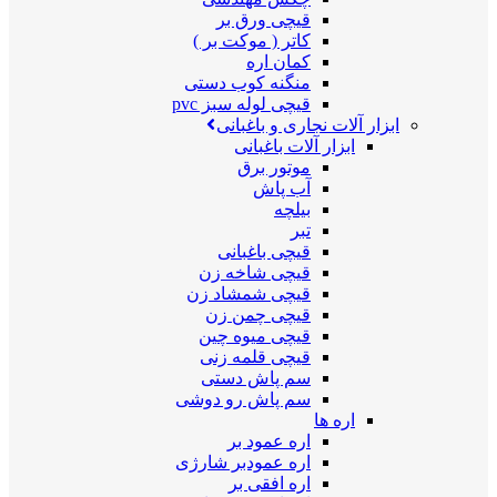
قیچی ورق بر
کاتر ( موکت بر )
کمان اره
منگنه کوب دستی
قیچی لوله سبز pvc
ابزار آلات نجاری و باغبانی
ابزار آلات باغبانی
موتور برق
آب پاش
بیلچه
تبر
قیچی باغبانی
قیچی شاخه زن
قیچی شمشاد زن
قیچی چمن زن
قیچی میوه چین
قیچی قلمه زنی
سم پاش دستی
سم پاش رو دوشی
اره ها
اره عمود بر
اره عمودبر شارژی
اره افقی بر