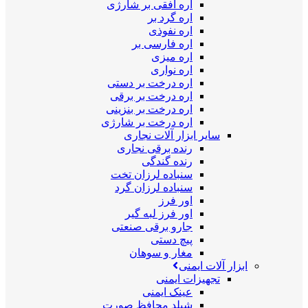
اره افقی بر شارژی
اره گرد بر
اره نفوذی
اره فارسی بر
اره میزی
اره نواری
اره درخت بر دستی
اره درخت بر برقی
اره درخت بر بنزینی
اره درخت بر شارژی
سایر ابزار آلات نجاری
رنده برقی نجاری
رنده گندگی
سنباده لرزان تخت
سنباده لرزان گرد
اور فرز
اور فرز لبه گیر
جارو برقی صنعتی
پیچ دستی
مغار و سوهان
ابزار آلات ایمنی
تجهیزات ایمنی
عینک ایمنی
شیلد محافظ صورت