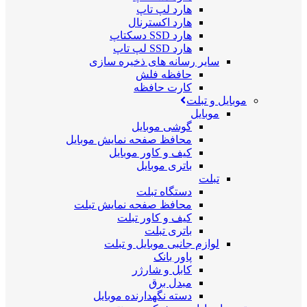
هارد لپ تاپ
هارد اکسترنال
هارد SSD دسکتاپ
هارد SSD لپ تاپ
سایر رسانه های ذخیره سازی
حافظه فلش
کارت حافظه
موبایل و تبلت
موبایل
گوشی موبایل
محافظ صفحه نمایش موبایل
کیف و کاور موبایل
باتری موبایل
تبلت
دستگاه تبلت
محافظ صفحه نمایش تبلت
کیف و کاور تبلت
باتری تبلت
لوازم جانبی موبایل و تبلت
پاور بانک
کابل و شارژر
مبدل برق
دسته نگهدارنده موبایل