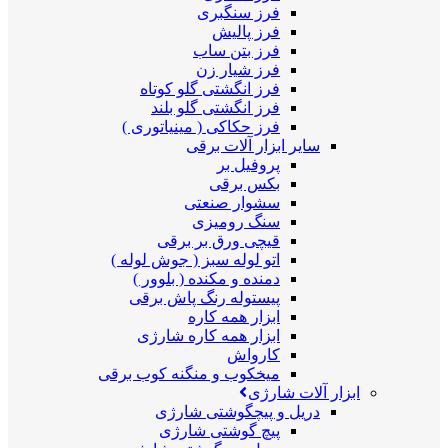
فرز سنگبری
فرز پالیش
فرز بتن ساب
فرز شیار زن
فرز انگشتی گلو کوتاه
فرز انگشتی گلو بلند
فرز حکاکی ( مینیاتوری )
سایر ابزار آلات برقی
پروفیل بر
بکس برقی
سشوار صنعتی
سنگ رومیزی
قیچی ورق بر برقی
اتو لوله سبز ( جوش لوله )
دمنده و مکنده ( بلوور )
پیستوله رنگ پاش برقی
ابزار همه کاره
ابزار همه کاره شارژی
کارواش
میخکوب و منگنه کوب برقی
ابزار آلات شارژی
دریل و پیچگوشتی شارژی
پیچ گوشتی شارژی