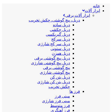
خانه
ابزار آلات
ابزار آلات برقی
دریل، پیچ گوشتی، چکش تخریب
دریل ساده
دریل چکشی
دریل گیربکسی
دریل سرکج
دریل سر کج شارژی
دریل ستونی
دریل همزن
دریل پیچ گوشتی برقی
دریل پیچ گوشتی شارژی
پیچ گوشتی برقی
پیچ گوشتی شارژی
دریل بتن کن
دریل بتن کن شارژی
چکش تخریب
فرز ها
مینی فرز
مینی فرز شارژی
فرز متوسط
فرز آهنگری