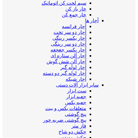
سیم لخت کن اتوماتیک
خار باز کن
خار جمع کن
آچار ها
آچار فرانسه
آچار دو سر تخت
آچار یکسر رینگی
آچار دو سر رینگی
آچار یکسر جغجغه
آچار آلن ستاره ای
آچار آلن شش گوش
آچار لوله گیر
آچار لوله گیر دو دسته
آچار شبکه
سایر ابزار آلات دستی
ست ابزار
جعبه ابزار
جعبه بکس
متعلقات بکس و بیت
پیچ گوشتی
پیچ گوشتی ضربه خور
فاز متر
چکش دو شاخ
چکش مهندسی