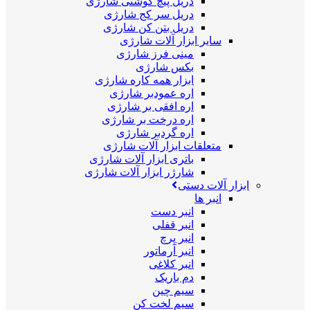
دریل پیچ گوشتی شارژی
دریل سر کج شارژی
دریل بتن کن شارژی
سایر ابزار آلات شارژی
مینی فرز شارژی
بکس شارژی
ابزار همه کاره شارژی
اره عمودبر شارژی
اره افقی بر شارژی
اره درخت بر شارژی
اره گردبر شارژی
متعلقات ابزار آلات شارژی
باتری ابزار آلات شارژی
شارژر ابزار آلات شارژی
ابزار آلات دستی
انبر ها
انبر دست
انبر قفلی
انبر پرچ
انبر آرماتور
انبر کلاغی
دم باریک
سیم چین
سیم لخت کن