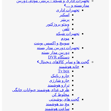
تجهیزات اداری و شبکه
–
پرینتر، مودم، دوربین
مداربسته و …
تجهیزات اداری
اسکنر
پرینتر
ویدئو پروژکتور
تلفن
تجهیزات شبکه
مودم
سوییچ و اکسس پوینت
تجهیزات دوربین مدار بسته
دوربین مدار بسته
دستگاه DVR
گجت ها و سایر کالاهای دیجیتال
خانه هوشمند
Tv box
جارو رباتیک
جارو شارژی
ترازو هوشمند
ظرف غذای هوشمند حیوانات خانگی
مخلوط کن
گجت های پوشیدنی
مچ بند هوشمند
ساعت هوشمند