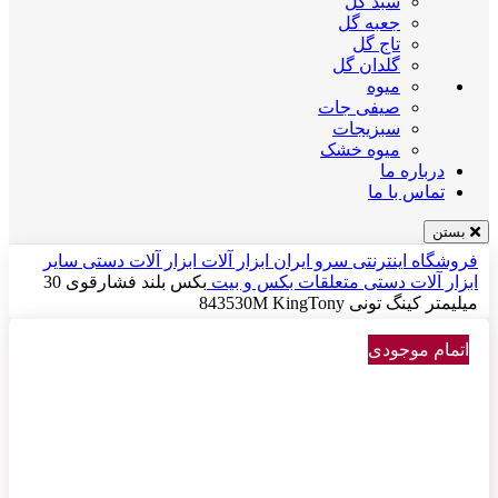
سبد گل
جعبه گل
تاج گل
گلدان گل
میوه
صیفی جات
سبزیجات
میوه خشک
درباره ما
تماس با ما
بستن
فروشگاه اینترنتی سرو ایران
ابزار آلات
ابزار آلات دستی
سایر
ابزار آلات دستی
متعلقات بکس و بیت
بکس بلند فشارقوی 30
میلیمتر کینگ تونی 843530M KingTony
اتمام موجودی