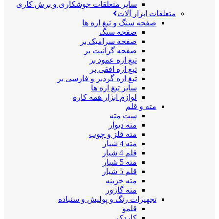
سایر متعلقات جوشکاری و برش کاری
متعلقات ابزار آلات
صفحه سنگ و تیغ اره ها
صفحه سنگ
صفحه سرامیک بر
صفحه گرانیت بر
تیغ اره عمود بر
تیغ اره افقی بر
تیغ اره گردبر و فارسی بر
سایر تیغ اره ها
لوازم ابزار همه کاره
مته و قلم
ست مته
مته دیوار
مته فلز و چوب
مته 4 شیار
قلم 4 شیار
مته 5 شیار
قلم 5 شیار
مته خزینه
مته گازور
تجهیزات رنگ و پولیش و سنباده
قلمو
کاردک