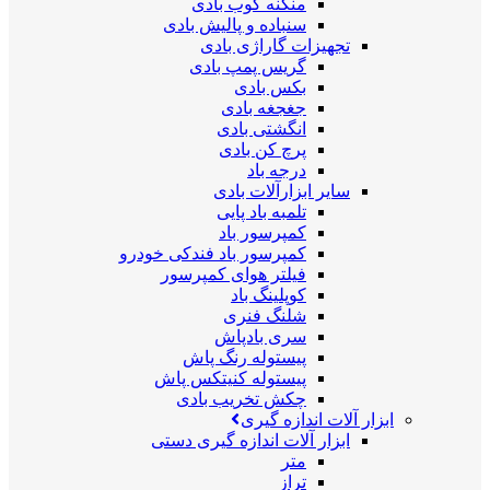
منگنه کوب بادی
سنباده و پالیش بادی
تجهیزات گاراژی بادی
گریس پمپ بادی
بکس بادی
جغجغه بادی
انگشتی بادی
پرچ کن بادی
درجه باد
سایر ابزارآلات بادی
تلمبه باد پایی
کمپرسور باد
کمپرسور باد فندکی خودرو
فیلتر هوای کمپرسور
کوپلینگ باد
شلنگ فنری
سری بادپاش
پیستوله رنگ پاش
پیستوله کنیتکس پاش
چکش تخریب بادی
ابزار آلات اندازه گیری
ابزار آلات اندازه گیری دستی
متر
تراز