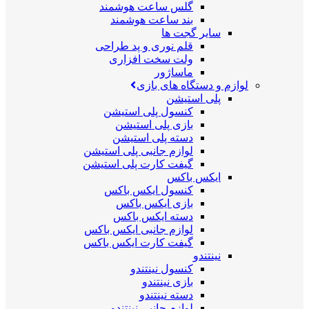
گلس ساعت هوشمند
بند ساعت هوشمند
سایر گجت ها
قلم نوری و پد طراحی
ولت سخت افزاری
ماساژور
لوازم و دستگاه های بازی
پلی استیشن
کنسول پلی استیشن
بازی پلی استیشن
دسته پلی استیشن
لوازم جانبی پلی استیشن
گیفت کارت پلی استیشن
ایکس باکس
کنسول ایکس باکس
بازی ایکس باکس
دسته ایکس باکس
لوازم جانبی ایکس باکس
گیفت کارت ایکس باکس
نینتندو
کنسول نینتندو
بازی نینتندو
دسته نینتندو
لوازم جانبی نینتندو