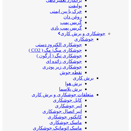
برانکارد تعمیرگاهی
پولیفت
خرک با پین ایمنی
روغن دان
گریس پمپ
گریس پمپ بادی
جوشکاری و برش کاری
جوشکاری
جوشکاری الکترود دستی
جوشکاری میگ/ مگ ( CO2 )
جوشکاری تیگ ( آرگون )
جوشکاری زائده ای
جوشکاری زیر پودری
نقطه جوش
برش کاری
برش هوا
برش پلاسما
متعلقات جوشکاری و برش کاری
کابل جوشکاری
انبر جوشکاری
انبر اتصال جوشکاری
کانکتور جوشکاری
ماسک جوشکاری
ماسک اتوماتیک جوشکاری