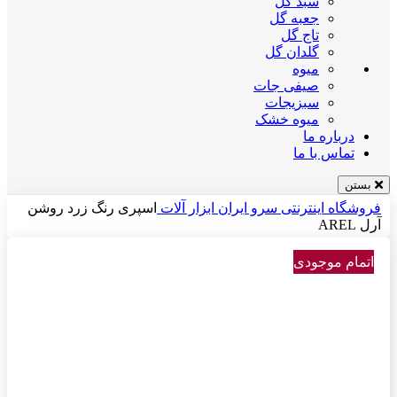
سبد گل
جعبه گل
تاج گل
گلدان گل
میوه
صیفی جات
سبزیجات
میوه خشک
درباره ما
تماس با ما
بستن
فروشگاه اینترنتی سرو ایران
ابزار آلات
اسپری رنگ زرد روشن
آرل AREL
اتمام موجودی