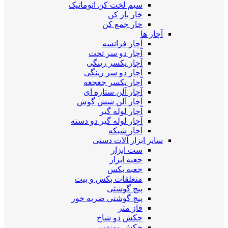
سیم لخت کن اتوماتیک
خار باز کن
خار جمع کن
آچار ها
آچار فرانسه
آچار دو سر تخت
آچار یکسر رینگی
آچار دو سر رینگی
آچار یکسر جغجغه
آچار آلن ستاره ای
آچار آلن شش گوش
آچار لوله گیر
آچار لوله گیر دو دسته
آچار شبکه
سایر ابزار آلات دستی
ست ابزار
جعبه ابزار
جعبه بکس
متعلقات بکس و بیت
پیچ گوشتی
پیچ گوشتی ضربه خور
فاز متر
چکش دو شاخ
چکش مهندسی