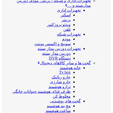
تجهیزات اداری و شبکه
–
پرینتر، مودم، دوربین
مداربسته و …
تجهیزات اداری
اسکنر
پرینتر
ویدئو پروژکتور
تلفن
تجهیزات شبکه
مودم
سوییچ و اکسس پوینت
تجهیزات دوربین مدار بسته
دوربین مدار بسته
دستگاه DVR
گجت ها و سایر کالاهای دیجیتال
خانه هوشمند
Tv box
جارو رباتیک
جارو شارژی
ترازو هوشمند
ظرف غذای هوشمند حیوانات خانگی
مخلوط کن
گجت های پوشیدنی
مچ بند هوشمند
ساعت هوشمند