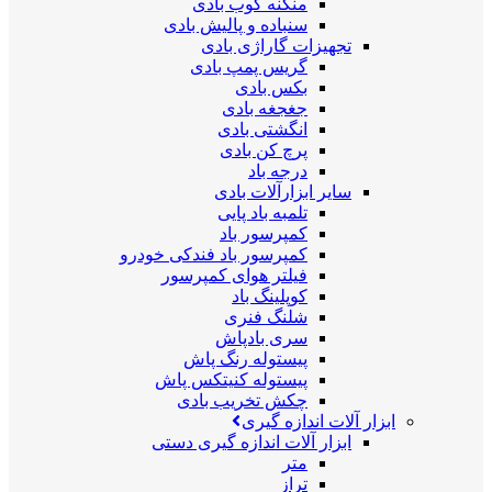
منگنه کوب بادی
سنباده و پالیش بادی
تجهیزات گاراژی بادی
گریس پمپ بادی
بکس بادی
جغجغه بادی
انگشتی بادی
پرچ کن بادی
درجه باد
سایر ابزارآلات بادی
تلمبه باد پایی
کمپرسور باد
کمپرسور باد فندکی خودرو
فیلتر هوای کمپرسور
کوپلینگ باد
شلنگ فنری
سری بادپاش
پیستوله رنگ پاش
پیستوله کنیتکس پاش
چکش تخریب بادی
ابزار آلات اندازه گیری
ابزار آلات اندازه گیری دستی
متر
تراز