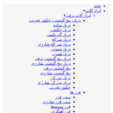
خانه
ابزار آلات
ابزار آلات برقی
دریل، پیچ گوشتی، چکش تخریب
دریل ساده
دریل چکشی
دریل گیربکسی
دریل سرکج
دریل سر کج شارژی
دریل ستونی
دریل همزن
دریل پیچ گوشتی برقی
دریل پیچ گوشتی شارژی
پیچ گوشتی برقی
پیچ گوشتی شارژی
دریل بتن کن
دریل بتن کن شارژی
چکش تخریب
فرز ها
مینی فرز
مینی فرز شارژی
فرز متوسط
فرز آهنگری