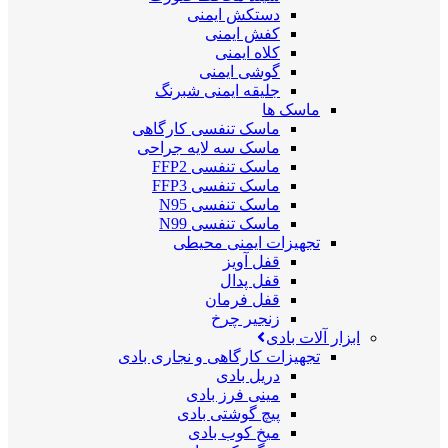
دستکش ایمنی
کفش ایمنی
کلاه ایمنی
گوشی ایمنی
جلیقه ایمنی شبرنگ
ماسک ها
ماسک تنفسی کارگاهی
ماسک سه لایه جراحی
ماسک تنفسی FFP2
ماسک تنفسی FFP3
ماسک تنفسی N95
ماسک تنفسی N99
تجهیزات ایمنی محیطی
قفل آویز
قفل پدال
قفل فرمان
زنجیر چرخ
ابزار آلات بادی
تجهیزات کارگاهی و نجاری بادی
دریل بادی
مینی فرز بادی
پیچ گوشتی بادی
میخ کوب بادی