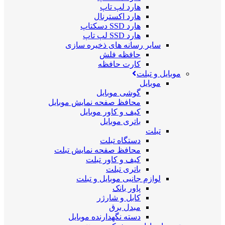
هارد لپ تاپ
هارد اکسترنال
هارد SSD دسکتاپ
هارد SSD لپ تاپ
سایر رسانه های ذخیره سازی
حافظه فلش
کارت حافظه
موبایل و تبلت
موبایل
گوشی موبایل
محافظ صفحه نمایش موبایل
کیف و کاور موبایل
باتری موبایل
تبلت
دستگاه تبلت
محافظ صفحه نمایش تبلت
کیف و کاور تبلت
باتری تبلت
لوازم جانبی موبایل و تبلت
پاور بانک
کابل و شارژر
مبدل برق
دسته نگهدارنده موبایل