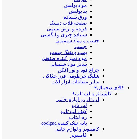
مواد پولیش
پد پولیش
ورق سنباده
صفحه فلاپ دیسک
فرچه و برس سیمی
سنباده چتری و انگشتی
چسب و مواد شیمیایی
چسب
پمپ و تفنگ چسب
مواد تمیز کننده صنعتی
سایر مواد شیمیایی
چراغ قوه و نور افکن
شلنگ خرطومی فرز حکاکی
سایر متعلقات ابزار آلات
کالای دیجیتال
کامپیوتر و لپ تاپ
لپ تاپ و لوازم جانبی
لپ تاپ
کیف لپ تاپ
رم لپتاپ
پایه خنک کننده coolpad
کامپیوتر و لوازم جانبی
کامپیوتر