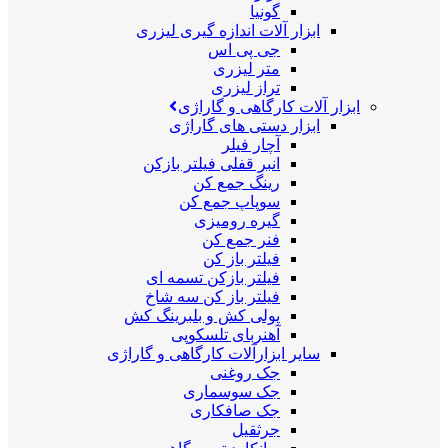
گونیا
ابزار آلات اندازه گیری لیزری
جی پی اس
متر لیزری
تراز لیزری
ابزار آلات کارگاهی و گاراژی
ابزار دستی های گاراژی
آچار فیلر
انبر قفلی فیلتر بازکن
رینگ جمع کن
سوپاپ جمع کن
گیره رومیزی
فنر جمع کن
فیلتر باز کن
فیلتر بازکن تسمه ای
فیلتر باز کن سه شاخ
پولی کش و بلبرینگ کش
آهنربای تلسکوپی
سایر ابزارآلات کارگاهی و گاراژی
جک روغنی
جک سوسماری
جک صافکاری
جرثقیل