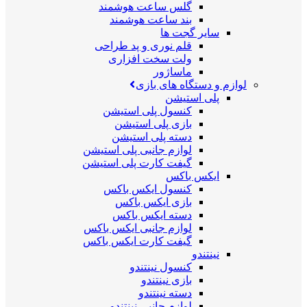
گلس ساعت هوشمند
بند ساعت هوشمند
سایر گجت ها
قلم نوری و پد طراحی
ولت سخت افزاری
ماساژور
لوازم و دستگاه های بازی
پلی استیشن
کنسول پلی استیشن
بازی پلی استیشن
دسته پلی استیشن
لوازم جانبی پلی استیشن
گیفت کارت پلی استیشن
ایکس باکس
کنسول ایکس باکس
بازی ایکس باکس
دسته ایکس باکس
لوازم جانبی ایکس باکس
گیفت کارت ایکس باکس
نینتندو
کنسول نینتندو
بازی نینتندو
دسته نینتندو
لوازم جانبی نینتندو