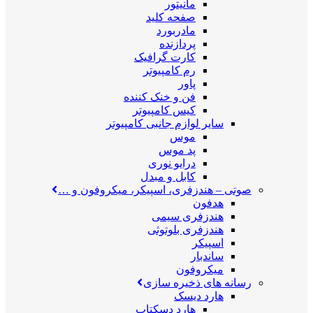
مانیتور
صفحه کلید
مادربورد
پردازنده
کارت گرافیک
رم کامپیوتر
پاور
فن و خنک کننده
کیس کامپیوتر
سایر لوازم جانبی کامپیوتر
موس
پد موس
درایو نوری
کابل و مبدل
صوتی
–
هندزفری، اسپیکر، میکروفون و …
هدفون
هندزفری سیمی
هندزفری بلوتوثی
اسپیکر
ساندبار
میکروفون
رسانه های ذخیره سازی
هارد دیسک
هارد دسکتاپ