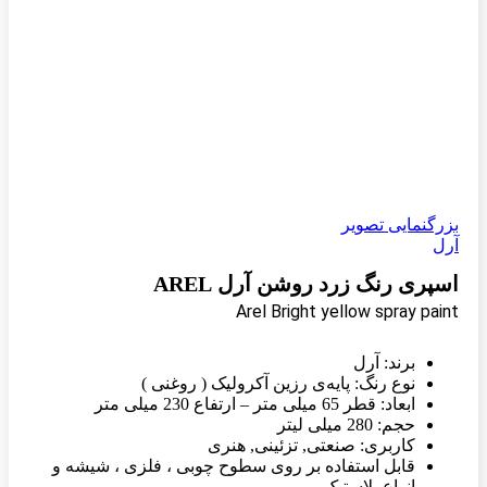
بزرگنمایی تصویر
آرل
اسپری رنگ زرد روشن آرل AREL
Arel Bright yellow spray paint
برند: آرل
نوع رنگ: پایه‌ی رزین آکرولیک ( روغنی )
ابعاد: قطر 65 میلی متر – ارتفاع 230 میلی متر
حجم: 280 میلی لیتر
کاربری: صنعتی, تزئینی, هنری
قابل استفاده بر روی سطوح چوبی ، فلزی ، شیشه و
انواع پلاستیک