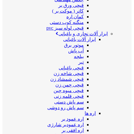
قیچی ورق بر
کاتر ( موکت بر )
کمان اره
منگنه کوب دستی
قیچی لوله سبز pvc
ابزار آلات نجاری و باغبانی
ابزار آلات باغبانی
موتور برق
آب پاش
بیلچه
تبر
قیچی باغبانی
قیچی شاخه زن
قیچی شمشاد زن
قیچی چمن زن
قیچی میوه چین
قیچی قلمه زنی
سم پاش دستی
سم پاش رو دوشی
اره ها
اره عمود بر
اره عمودبر شارژی
اره افقی بر