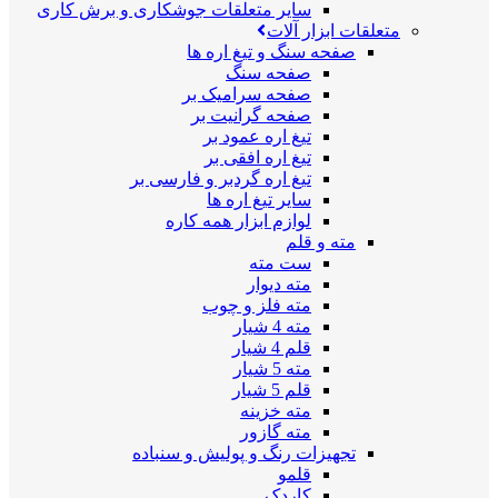
سایر متعلقات جوشکاری و برش کاری
متعلقات ابزار آلات
صفحه سنگ و تیغ اره ها
صفحه سنگ
صفحه سرامیک بر
صفحه گرانیت بر
تیغ اره عمود بر
تیغ اره افقی بر
تیغ اره گردبر و فارسی بر
سایر تیغ اره ها
لوازم ابزار همه کاره
مته و قلم
ست مته
مته دیوار
مته فلز و چوب
مته 4 شیار
قلم 4 شیار
مته 5 شیار
قلم 5 شیار
مته خزینه
مته گازور
تجهیزات رنگ و پولیش و سنباده
قلمو
کاردک