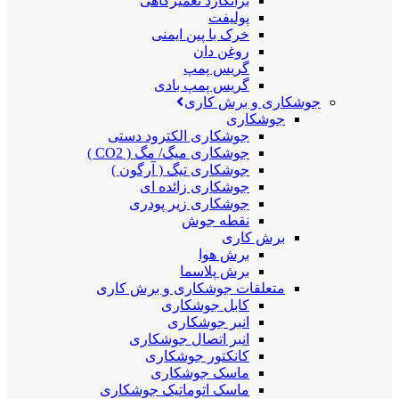
برانکارد تعمیرگاهی
پولیفت
خرک با پین ایمنی
روغن دان
گریس پمپ
گریس پمپ بادی
جوشکاری و برش کاری
جوشکاری
جوشکاری الکترود دستی
جوشکاری میگ/ مگ ( CO2 )
جوشکاری تیگ ( آرگون )
جوشکاری زائده ای
جوشکاری زیر پودری
نقطه جوش
برش کاری
برش هوا
برش پلاسما
متعلقات جوشکاری و برش کاری
کابل جوشکاری
انبر جوشکاری
انبر اتصال جوشکاری
کانکتور جوشکاری
ماسک جوشکاری
ماسک اتوماتیک جوشکاری