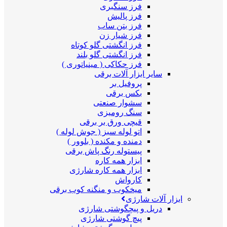
فرز سنگبری
فرز پالیش
فرز بتن ساب
فرز شیار زن
فرز انگشتی گلو کوتاه
فرز انگشتی گلو بلند
فرز حکاکی ( مینیاتوری )
سایر ابزار آلات برقی
پروفیل بر
بکس برقی
سشوار صنعتی
سنگ رومیزی
قیچی ورق بر برقی
اتو لوله سبز ( جوش لوله )
دمنده و مکنده ( بلوور )
پیستوله رنگ پاش برقی
ابزار همه کاره
ابزار همه کاره شارژی
کارواش
میخکوب و منگنه کوب برقی
ابزار آلات شارژی
دریل و پیچگوشتی شارژی
پیچ گوشتی شارژی