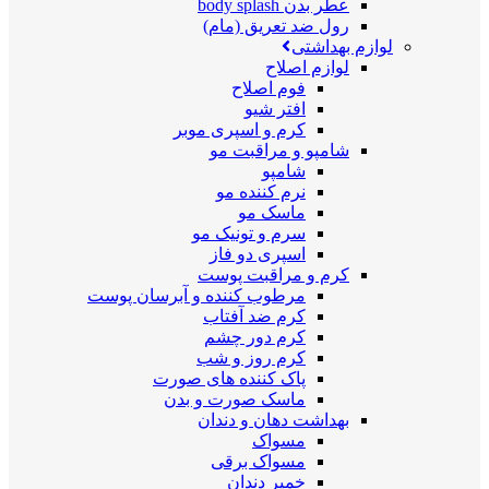
عطر بدن body splash
رول ضد تعریق (مام)
لوازم بهداشتی
لوازم اصلاح
فوم اصلاح
افتر شیو
کرم و اسپری موبر
شامپو و مراقبت مو
شامپو
نرم کننده مو
ماسک مو
سرم و تونیک مو
اسپری دو فاز
کرم و مراقبت پوست
مرطوب کننده و آبرسان پوست
کرم ضد آفتاب
کرم دور چشم
کرم روز و شب
پاک کننده های صورت
ماسک صورت و بدن
بهداشت دهان و دندان
مسواک
مسواک برقی
خمیر دندان