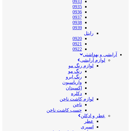
0933
0935
0936
0937
0938
0939
رایتل
0920
0921
0922
آرایشی و بهداشتی
لوازم آرایشی
لوازم رنگ مو
رنگ مو
رنگ ابرو
واریاسیون
اکسیدان
دکلره
لوازم کاشت ناخن
ناخن
چسب کاشت ناخن
عطر و ادکلن
عطر
اسپری