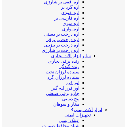
اره افقی بر شارژی
اره گرد بر
اره نفوذی
اره فارسی بر
اره میزی
اره نواری
اره درخت بر دستی
اره درخت بر برقی
اره درخت بر بنزینی
اره درخت بر شارژی
سایر ابزار آلات نجاری
رنده برقی نجاری
رنده گندگی
سنباده لرزان تخت
سنباده لرزان گرد
اور فرز
اور فرز لبه گیر
جارو برقی صنعتی
پیچ دستی
مغار و سوهان
ابزار آلات ایمنی
تجهیزات ایمنی
عینک ایمنی
شیلد محافظ صورت