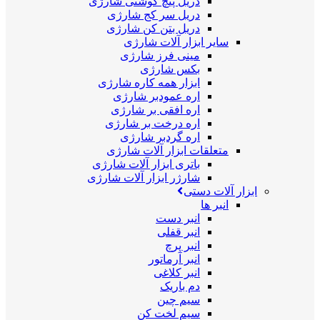
دریل پیچ گوشتی شارژی
دریل سر کج شارژی
دریل بتن کن شارژی
سایر ابزار آلات شارژی
مینی فرز شارژی
بکس شارژی
ابزار همه کاره شارژی
اره عمودبر شارژی
اره افقی بر شارژی
اره درخت بر شارژی
اره گردبر شارژی
متعلقات ابزار آلات شارژی
باتری ابزار آلات شارژی
شارژر ابزار آلات شارژی
ابزار آلات دستی
انبر ها
انبر دست
انبر قفلی
انبر پرچ
انبر آرماتور
انبر کلاغی
دم باریک
سیم چین
سیم لخت کن