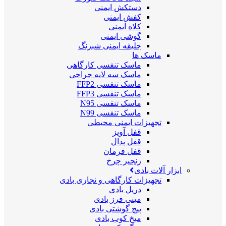
دستکش ایمنی
کفش ایمنی
کلاه ایمنی
گوشی ایمنی
جلیقه ایمنی شبرنگ
ماسک ها
ماسک تنفسی کارگاهی
ماسک سه لایه جراحی
ماسک تنفسی FFP2
ماسک تنفسی FFP3
ماسک تنفسی N95
ماسک تنفسی N99
تجهیزات ایمنی محیطی
قفل آویز
قفل پدال
قفل فرمان
زنجیر چرخ
ابزار آلات بادی
تجهیزات کارگاهی و نجاری بادی
دریل بادی
مینی فرز بادی
پیچ گوشتی بادی
میخ کوب بادی