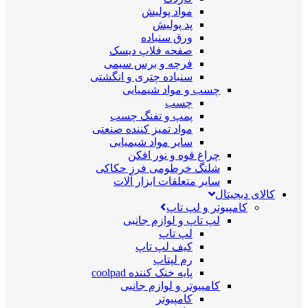
مواد پولیش
پد پولیش
ورق سنباده
صفحه فلاپ دیسک
فرچه و برس سیمی
سنباده چتری و انگشتی
چسب و مواد شیمیایی
چسب
پمپ و تفنگ چسب
مواد تمیز کننده صنعتی
سایر مواد شیمیایی
چراغ قوه و نور افکن
شلنگ خرطومی فرز حکاکی
سایر متعلقات ابزار آلات
کالای دیجیتال
کامپیوتر و لپ تاپ
لپ تاپ و لوازم جانبی
لپ تاپ
کیف لپ تاپ
رم لپتاپ
پایه خنک کننده coolpad
کامپیوتر و لوازم جانبی
کامپیوتر