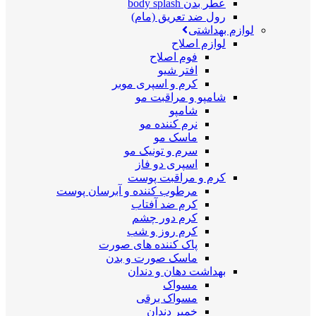
عطر بدن body splash
رول ضد تعریق (مام)
لوازم بهداشتی
لوازم اصلاح
فوم اصلاح
افتر شیو
کرم و اسپری موبر
شامپو و مراقبت مو
شامپو
نرم کننده مو
ماسک مو
سرم و تونیک مو
اسپری دو فاز
کرم و مراقبت پوست
مرطوب کننده و آبرسان پوست
کرم ضد آفتاب
کرم دور چشم
کرم روز و شب
پاک کننده های صورت
ماسک صورت و بدن
بهداشت دهان و دندان
مسواک
مسواک برقی
خمیر دندان