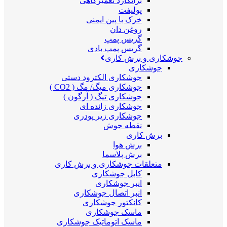
برانکارد تعمیرگاهی
پولیفت
خرک با پین ایمنی
روغن دان
گریس پمپ
گریس پمپ بادی
جوشکاری و برش کاری
جوشکاری
جوشکاری الکترود دستی
جوشکاری میگ/ مگ ( CO2 )
جوشکاری تیگ ( آرگون )
جوشکاری زائده ای
جوشکاری زیر پودری
نقطه جوش
برش کاری
برش هوا
برش پلاسما
متعلقات جوشکاری و برش کاری
کابل جوشکاری
انبر جوشکاری
انبر اتصال جوشکاری
کانکتور جوشکاری
ماسک جوشکاری
ماسک اتوماتیک جوشکاری