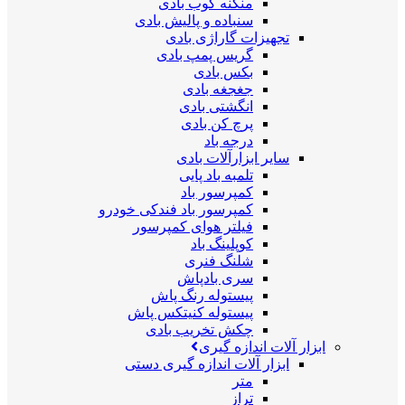
منگنه کوب بادی
سنباده و پالیش بادی
تجهیزات گاراژی بادی
گریس پمپ بادی
بکس بادی
جغجغه بادی
انگشتی بادی
پرچ کن بادی
درجه باد
سایر ابزارآلات بادی
تلمبه باد پایی
کمپرسور باد
کمپرسور باد فندکی خودرو
فیلتر هوای کمپرسور
کوپلینگ باد
شلنگ فنری
سری بادپاش
پیستوله رنگ پاش
پیستوله کنیتکس پاش
چکش تخریب بادی
ابزار آلات اندازه گیری
ابزار آلات اندازه گیری دستی
متر
تراز