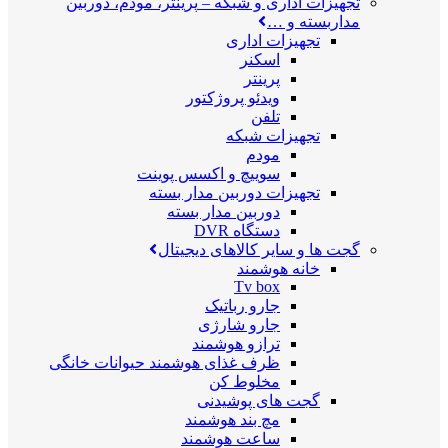
تجهیزات اداری و شبکه
–
پرینتر، مودم، دوربین
مداربسته و …
تجهیزات اداری
اسکنر
پرینتر
ویدئو پروژکتور
تلفن
تجهیزات شبکه
مودم
سوییچ و اکسس پوینت
تجهیزات دوربین مدار بسته
دوربین مدار بسته
دستگاه DVR
گجت ها و سایر کالاهای دیجیتال
خانه هوشمند
Tv box
جارو رباتیک
جارو شارژی
ترازو هوشمند
ظرف غذای هوشمند حیوانات خانگی
مخلوط کن
گجت های پوشیدنی
مچ بند هوشمند
ساعت هوشمند