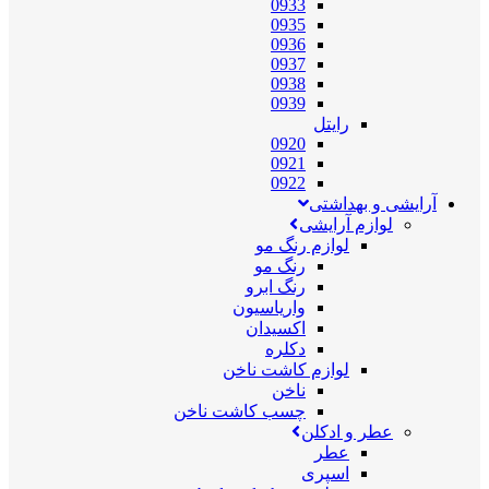
0933
0935
0936
0937
0938
0939
رایتل
0920
0921
0922
آرایشی و بهداشتی
لوازم آرایشی
لوازم رنگ مو
رنگ مو
رنگ ابرو
واریاسیون
اکسیدان
دکلره
لوازم کاشت ناخن
ناخن
چسب کاشت ناخن
عطر و ادکلن
عطر
اسپری