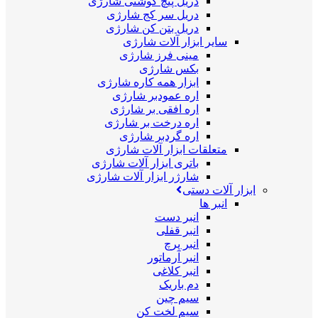
دریل پیچ گوشتی شارژی
دریل سر کج شارژی
دریل بتن کن شارژی
سایر ابزار آلات شارژی
مینی فرز شارژی
بکس شارژی
ابزار همه کاره شارژی
اره عمودبر شارژی
اره افقی بر شارژی
اره درخت بر شارژی
اره گردبر شارژی
متعلقات ابزار آلات شارژی
باتری ابزار آلات شارژی
شارژر ابزار آلات شارژی
ابزار آلات دستی
انبر ها
انبر دست
انبر قفلی
انبر پرچ
انبر آرماتور
انبر کلاغی
دم باریک
سیم چین
سیم لخت کن