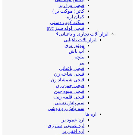
قیچی ورق بر
کاتر ( موکت بر )
کمان اره
منگنه کوب دستی
قیچی لوله سبز pvc
ابزار آلات نجاری و باغبانی
ابزار آلات باغبانی
موتور برق
آب پاش
بیلچه
تبر
قیچی باغبانی
قیچی شاخه زن
قیچی شمشاد زن
قیچی چمن زن
قیچی میوه چین
قیچی قلمه زنی
سم پاش دستی
سم پاش رو دوشی
اره ها
اره عمود بر
اره عمودبر شارژی
اره افقی بر