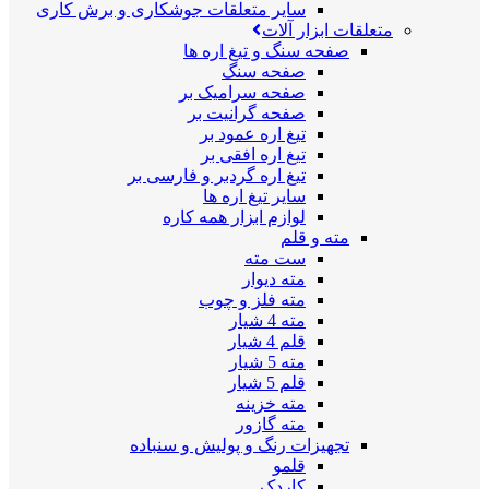
سایر متعلقات جوشکاری و برش کاری
متعلقات ابزار آلات
صفحه سنگ و تیغ اره ها
صفحه سنگ
صفحه سرامیک بر
صفحه گرانیت بر
تیغ اره عمود بر
تیغ اره افقی بر
تیغ اره گردبر و فارسی بر
سایر تیغ اره ها
لوازم ابزار همه کاره
مته و قلم
ست مته
مته دیوار
مته فلز و چوب
مته 4 شیار
قلم 4 شیار
مته 5 شیار
قلم 5 شیار
مته خزینه
مته گازور
تجهیزات رنگ و پولیش و سنباده
قلمو
کاردک