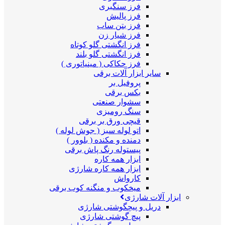
فرز سنگبری
فرز پالیش
فرز بتن ساب
فرز شیار زن
فرز انگشتی گلو کوتاه
فرز انگشتی گلو بلند
فرز حکاکی ( مینیاتوری )
سایر ابزار آلات برقی
پروفیل بر
بکس برقی
سشوار صنعتی
سنگ رومیزی
قیچی ورق بر برقی
اتو لوله سبز ( جوش لوله )
دمنده و مکنده ( بلوور )
پیستوله رنگ پاش برقی
ابزار همه کاره
ابزار همه کاره شارژی
کارواش
میخکوب و منگنه کوب برقی
ابزار آلات شارژی
دریل و پیچگوشتی شارژی
پیچ گوشتی شارژی