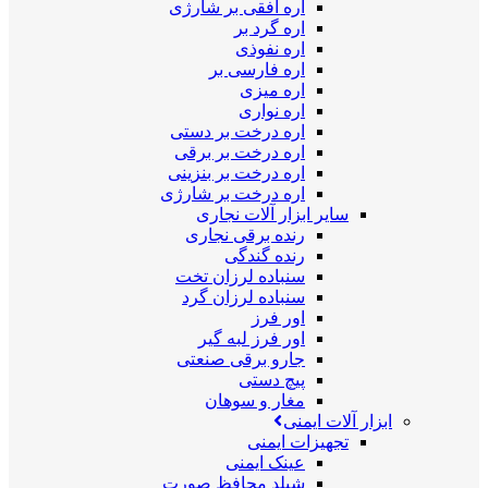
اره افقی بر شارژی
اره گرد بر
اره نفوذی
اره فارسی بر
اره میزی
اره نواری
اره درخت بر دستی
اره درخت بر برقی
اره درخت بر بنزینی
اره درخت بر شارژی
سایر ابزار آلات نجاری
رنده برقی نجاری
رنده گندگی
سنباده لرزان تخت
سنباده لرزان گرد
اور فرز
اور فرز لبه گیر
جارو برقی صنعتی
پیچ دستی
مغار و سوهان
ابزار آلات ایمنی
تجهیزات ایمنی
عینک ایمنی
شیلد محافظ صورت