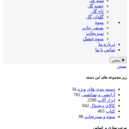
سبد گل
جعبه گل
تاج گل
گلدان گل
میوه
صیفی جات
سبزیجات
میوه خشک
درباره ما
تماس با ما
بستن
بستن
زیر مجموعه های این دسته
دسته بندی های ویژه
34
آرایشی و بهداشتی
781
ابزار آلات
2599
کالای دیجیتال
942
کتاب
403
میوه و سبزیجات
88
مرتب سازی بر اساس