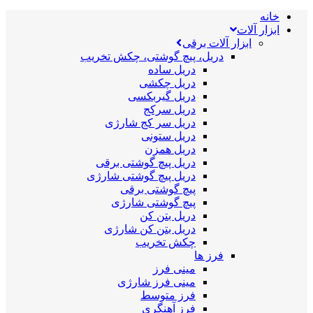
خانه
ابزار آلات
ابزار آلات برقی
دریل، پیچ گوشتی، چکش تخریب
دریل ساده
دریل چکشی
دریل گیربکسی
دریل سرکج
دریل سر کج شارژی
دریل ستونی
دریل همزن
دریل پیچ گوشتی برقی
دریل پیچ گوشتی شارژی
پیچ گوشتی برقی
پیچ گوشتی شارژی
دریل بتن کن
دریل بتن کن شارژی
چکش تخریب
فرز ها
مینی فرز
مینی فرز شارژی
فرز متوسط
فرز آهنگری