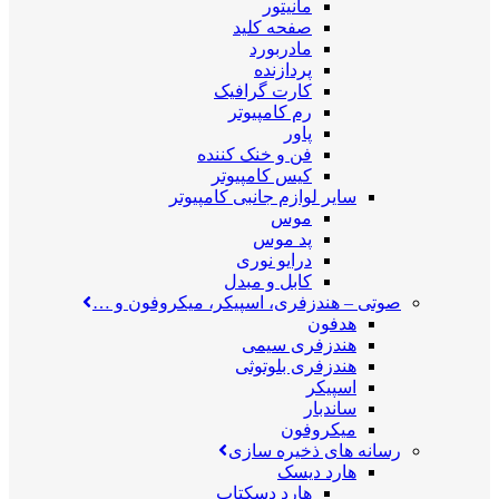
مانیتور
صفحه کلید
مادربورد
پردازنده
کارت گرافیک
رم کامپیوتر
پاور
فن و خنک کننده
کیس کامپیوتر
سایر لوازم جانبی کامپیوتر
موس
پد موس
درایو نوری
کابل و مبدل
صوتی
–
هندزفری، اسپیکر، میکروفون و …
هدفون
هندزفری سیمی
هندزفری بلوتوثی
اسپیکر
ساندبار
میکروفون
رسانه های ذخیره سازی
هارد دیسک
هارد دسکتاپ