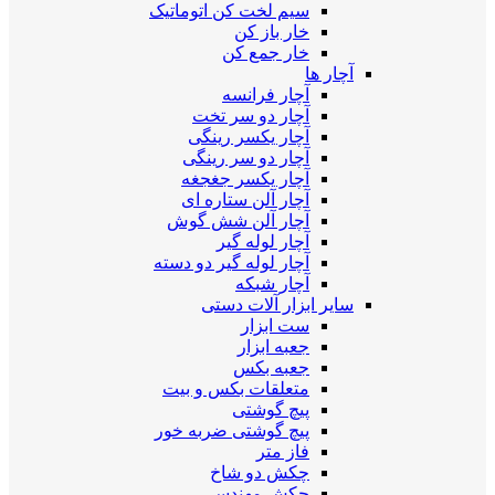
سیم لخت کن اتوماتیک
خار باز کن
خار جمع کن
آچار ها
آچار فرانسه
آچار دو سر تخت
آچار یکسر رینگی
آچار دو سر رینگی
آچار یکسر جغجغه
آچار آلن ستاره ای
آچار آلن شش گوش
آچار لوله گیر
آچار لوله گیر دو دسته
آچار شبکه
سایر ابزار آلات دستی
ست ابزار
جعبه ابزار
جعبه بکس
متعلقات بکس و بیت
پیچ گوشتی
پیچ گوشتی ضربه خور
فاز متر
چکش دو شاخ
چکش مهندسی