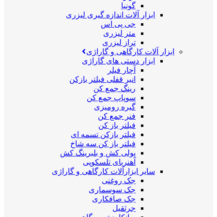
گونیا
ابزار آلات اندازه گیری لیزری
جی پی اس
متر لیزری
تراز لیزری
ابزار آلات کارگاهی و گاراژی
ابزار دستی های گاراژی
آچار فیلر
انبر قفلی فیلتر بازکن
رینگ جمع کن
سوپاپ جمع کن
گیره رومیزی
فنر جمع کن
فیلتر باز کن
فیلتر بازکن تسمه ای
فیلتر باز کن سه شاخ
پولی کش و بلبرینگ کش
آهنربای تلسکوپی
سایر ابزارآلات کارگاهی و گاراژی
جک روغنی
جک سوسماری
جک صافکاری
جرثقیل