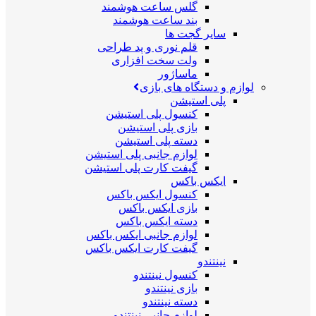
گلس ساعت هوشمند
بند ساعت هوشمند
سایر گجت ها
قلم نوری و پد طراحی
ولت سخت افزاری
ماساژور
لوازم و دستگاه های بازی
پلی استیشن
کنسول پلی استیشن
بازی پلی استیشن
دسته پلی استیشن
لوازم جانبی پلی استیشن
گیفت کارت پلی استیشن
ایکس باکس
کنسول ایکس باکس
بازی ایکس باکس
دسته ایکس باکس
لوازم جانبی ایکس باکس
گیفت کارت ایکس باکس
نینتندو
کنسول نینتندو
بازی نینتندو
دسته نینتندو
لوازم جانبی نینتندو