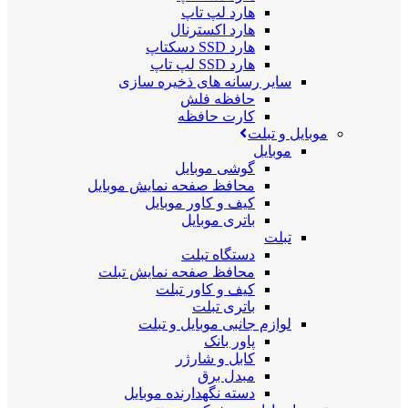
هارد لپ تاپ
هارد اکسترنال
هارد SSD دسکتاپ
هارد SSD لپ تاپ
سایر رسانه های ذخیره سازی
حافظه فلش
کارت حافظه
موبایل و تبلت
موبایل
گوشی موبایل
محافظ صفحه نمایش موبایل
کیف و کاور موبایل
باتری موبایل
تبلت
دستگاه تبلت
محافظ صفحه نمایش تبلت
کیف و کاور تبلت
باتری تبلت
لوازم جانبی موبایل و تبلت
پاور بانک
کابل و شارژر
مبدل برق
دسته نگهدارنده موبایل